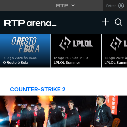
Entrar
Toggle na
10 Ago 2026 às 18:00
12 Ago 2026 às 18:00
13 Ago 2026 à
O Resto é Bola
LPLOL Summer
LPLOL Summ
COUNTER-STRIKE 2