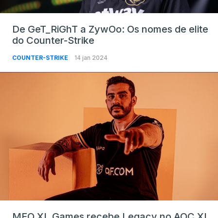
De GeT_RiGhT a ZywOo: Os nomes de elite
do Counter-Strike
COUNTER-STRIKE
14 jan 2024
MEO XL Games recebe Legacy no AOC XL