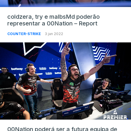
coldzera, try e malbsMd poderão
representar a 00Nation – Report
COUNTER-STRIKE
3 jan 2022
00Nation poderá ser a futura equipa de