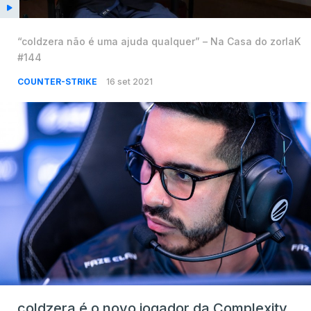
“coldzera não é uma ajuda qualquer” – Na Casa do zorlaK
#144
COUNTER-STRIKE
16 set 2021
coldzera é o novo jogador da Complexity