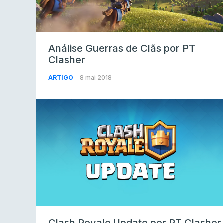
Análise Guerras de Clãs por PT
Clasher
ARTIGO
8 mai 2018
Clash Royale Update por PT Clasher