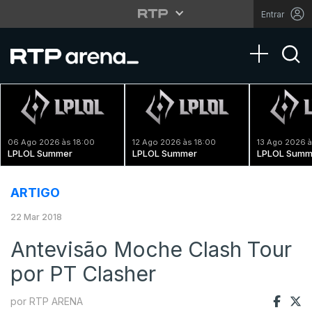
Entrar
Toggle na
06 Ago 2026 às 18:00
12 Ago 2026 às 18:00
13 Ago 2026 à
LPLOL Summer
LPLOL Summer
LPLOL Summ
ARTIGO
22 Mar 2018
Antevisão Moche Clash Tour
por PT Clasher
por RTP ARENA