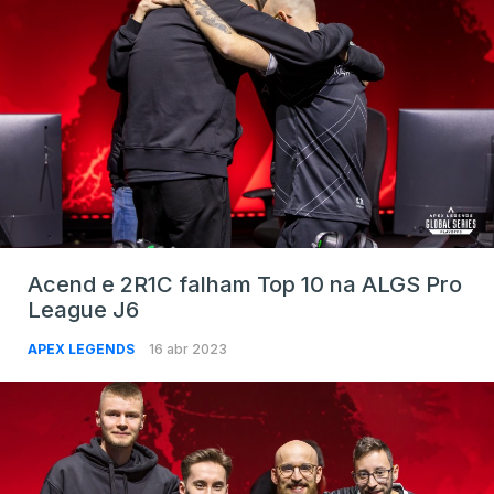
Acend e 2R1C falham Top 10 na ALGS Pro
League J6
APEX LEGENDS
16 abr 2023