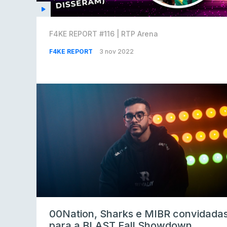
F4KE REPORT #116 | RTP Arena
F4KE REPORT
3 nov 2022
00Nation, Sharks e MIBR convidada
para a BLAST Fall Showdown