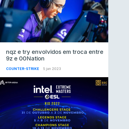
nqz e try envolvidos em troca entre
9z e 00Nation
COUNTER-STRIKE
5 jan 2023