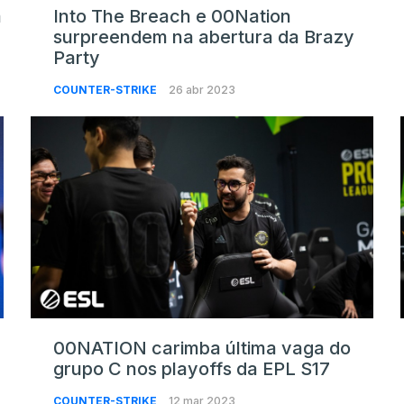
a
Into The Breach e 00Nation
surpreendem na abertura da Brazy
Party
COUNTER-STRIKE
26 abr 2023
00NATION carimba última vaga do
grupo C nos playoffs da EPL S17
COUNTER-STRIKE
12 mar 2023