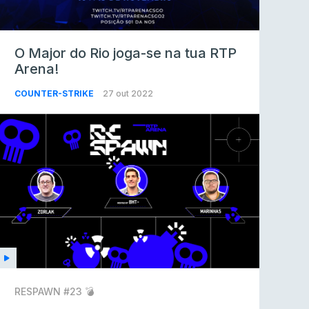
O Major do Rio joga-se na tua RTP
Arena!
COUNTER-STRIKE
27 out 2022
RESPAWN #23 💣