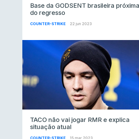
Base da GODSENT brasileira próxim
do regresso
COUNTER-STRIKE
22 jun 2023
TACO não vai jogar RMR e explica
situação atual
COUNTER-STRIKE
15 mar 2023