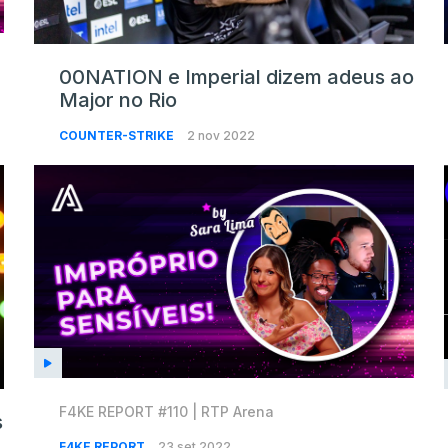
00NATION e Imperial dizem adeus ao
Major no Rio
COUNTER-STRIKE
2 nov 2022
F4KE REPORT #110 | RTP Arena
s
F4KE REPORT
23 set 2022