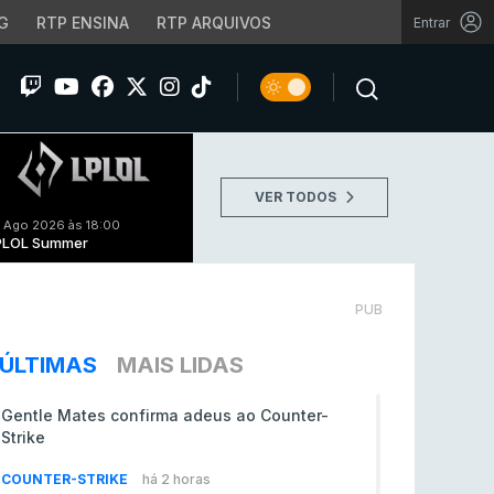
G
RTP ENSINA
RTP ARQUIVOS
Entrar
VER TODOS
 Ago 2026 às 18:00
PLOL Summer
PUB
ÚLTIMAS
MAIS LIDAS
Gentle Mates confirma adeus ao Counter-
Strike
COUNTER-STRIKE
há 2 horas