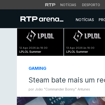
NOTÍCIAS
DESPORTO
NOTÍCIAS
PR
12 Ago 2026 às 18:00
13 Ago 2026 às 18:00
LPLOL Summer
LPLOL Summer
GAMING
Steam bate mais um r
por João "Commander Bonny" Antunes