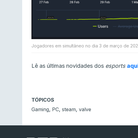
Jogadores em simultâneo no dia 3 de março de 20
Lê as últimas novidades dos
esports
aqu
TÓPICOS
,
,
,
Gaming
PC
steam
valve