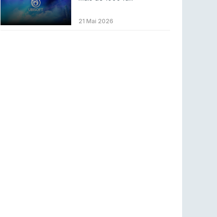
LEAGUE OF LEGENDS
3 ago 2026
MOUZ surpreende Spirit para vencer BLAST
21 Mai 2026
Bounty
COUNTER-STRIKE
2 ago 2026
Setembro recheado de LANs em Portugal
COUNTER-STRIKE
1 ago 2026
Betclic renova parceria com a RTP Arena para
a época 2026/27
RTP ARENA
23 jul 2026
BLAST Bounty S2 na RTP Arena: Regressa o
melhor Counter-Strike
COUNTER-STRIKE
18 jul 2026