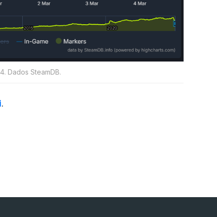
24. Dados SteamDB.
i
.