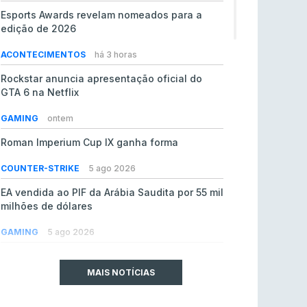
Esports Awards revelam nomeados para a
edição de 2026
ACONTECIMENTOS
há 3 horas
Rockstar anuncia apresentação oficial do
GTA 6 na Netflix
GAMING
ontem
Roman Imperium Cup IX ganha forma
COUNTER-STRIKE
5 ago 2026
EA vendida ao PIF da Arábia Saudita por 55 mil
milhões de dólares
GAMING
5 ago 2026
jL chamado para colmatar baixas na Team
Vitality
MAIS NOTÍCIAS
COUNTER-STRIKE
5 ago 2026