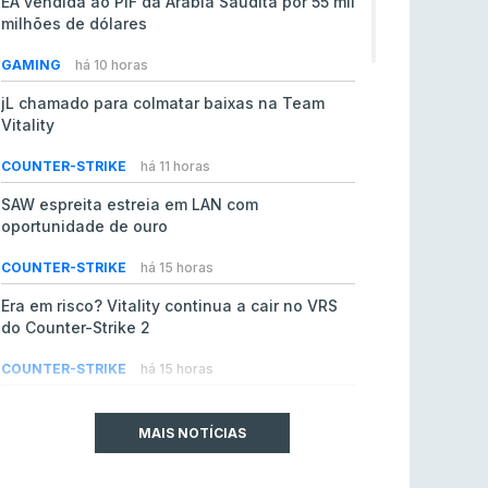
EA vendida ao PIF da Arábia Saudita por 55 mil
milhões de dólares
GAMING
há 10 horas
jL chamado para colmatar baixas na Team
Vitality
COUNTER-STRIKE
há 11 horas
SAW espreita estreia em LAN com
oportunidade de ouro
COUNTER-STRIKE
há 15 horas
Era em risco? Vitality continua a cair no VRS
do Counter-Strike 2
COUNTER-STRIKE
há 15 horas
Riot Games simplifica regras para torneios
comunitários de League of Legends
MAIS NOTÍCIAS
LEAGUE OF LEGENDS
ontem