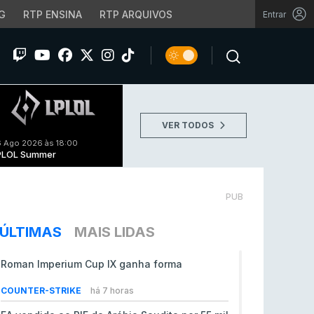
G
RTP ENSINA
RTP ARQUIVOS
Entrar
VER TODOS
 Ago 2026 às 18:00
PLOL Summer
PUB
ÚLTIMAS
MAIS LIDAS
Roman Imperium Cup IX ganha forma
COUNTER-STRIKE
há 7 horas