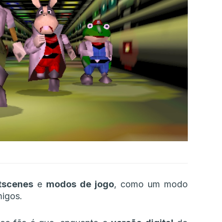
tscenes
e
modos de jogo
, como um modo
migos.