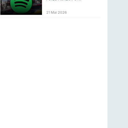
BLAST Bounty S2 na RTP Arena: Regressa o
melhor Counter-Strike
21 Mai 2026
COUNTER-STRIKE
18 jul 2026
Wuant assina “The One”: O novo hino oficial
da LPLOL
LEAGUE OF LEGENDS
16 jul 2026
Roman Imperium Cup VIII abre inscrições com
SAW e Luminosity na lista
COUNTER-STRIKE
16 jul 2026
arrozdoce regressa ao mercado como jogador
livre
COUNTER-STRIKE
16 jul 2026