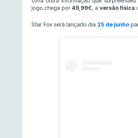
Uma outra informação que surpreendeu 
jogo chega por
49,99€
, a
versão física
d
Star Fox será lançado dia
25 de junho
pa