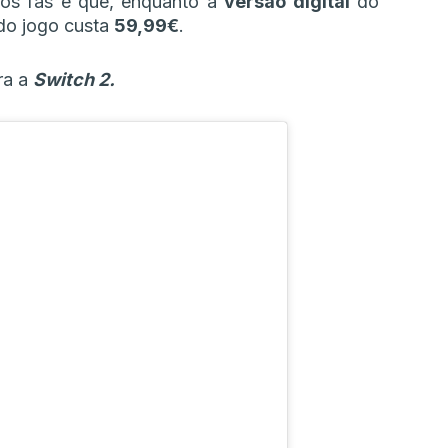
os fãs é que, enquanto a
versão digital
do
o jogo custa
59,99€
.
ra a
Switch 2.