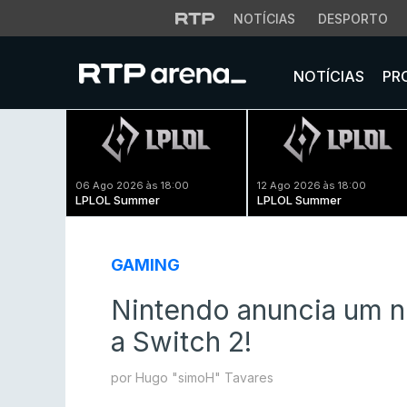
NOTÍCIAS
DESPORTO
NOTÍCIAS
PR
06 Ago 2026 às 18:00
12 Ago 2026 às 18:00
LPLOL Summer
LPLOL Summer
GAMING
Nintendo anuncia um n
a Switch 2!
por Hugo "simoH" Tavares