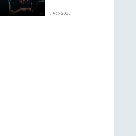
LEAGUE OF LEGENDS
3 ago 2026
MOUZ surpreende Spirit para vencer BLAST
5 Ago 2026
Bounty
COUNTER-STRIKE
2 ago 2026
Setembro recheado de LANs em Portugal
COUNTER-STRIKE
1 ago 2026
Betclic renova parceria com a RTP Arena para
a época 2026/27
RTP ARENA
23 jul 2026
BLAST Bounty S2 na RTP Arena: Regressa o
melhor Counter-Strike
COUNTER-STRIKE
18 jul 2026