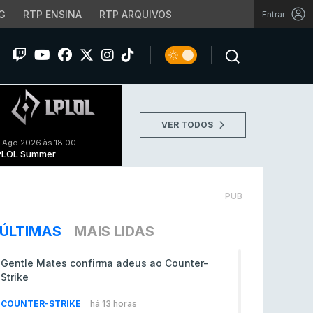
G
RTP ENSINA
RTP ARQUIVOS
Entrar
VER TODOS
 Ago 2026 às 18:00
PLOL Summer
PUB
ÚLTIMAS
MAIS LIDAS
Gentle Mates confirma adeus ao Counter-
Strike
COUNTER-STRIKE
há 13 horas