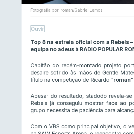
Fotografia por: roman/Gabriel Lemos
Ouvir
Top 8 na estreia oficial com a Rebels 
equipa no adeus à RADIO POPULAR RO
Capitão do recém-montado projeto por
desaire sofrido às mãos de Gentle Mates
título na competição de Ricardo “
roman
”
Apesar do resultado, stadodo revela-se 
Rebels já conseguiu mostrar face ao p
grupo necessita de paciência para alcanç
Com o VRS como principal objetivo, o ve
na SAW Esports Arena, o reencontro com 