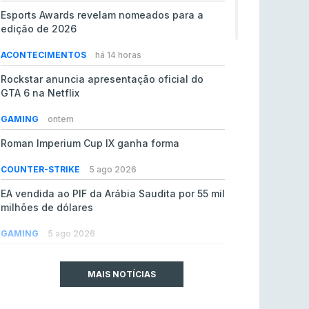
Esports Awards revelam nomeados para a
edição de 2026
ACONTECIMENTOS
há 14 horas
Rockstar anuncia apresentação oficial do
GTA 6 na Netflix
GAMING
ontem
Roman Imperium Cup IX ganha forma
COUNTER-STRIKE
5 ago 2026
EA vendida ao PIF da Arábia Saudita por 55 mil
milhões de dólares
GAMING
5 ago 2026
jL chamado para colmatar baixas na Team
Vitality
MAIS NOTÍCIAS
COUNTER-STRIKE
5 ago 2026