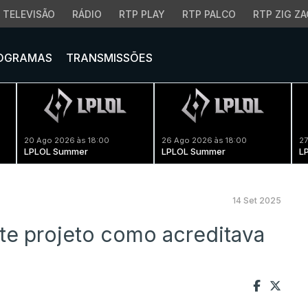
TELEVISÃO
RÁDIO
RTP PLAY
RTP PALCO
RTP ZIG ZA
OGRAMAS
TRANSMISSÕES
20 Ago 2026 às 18:00
26 Ago 2026 às 18:00
27
LPLOL Summer
LPLOL Summer
L
14 Set 2025
te projeto como acreditava