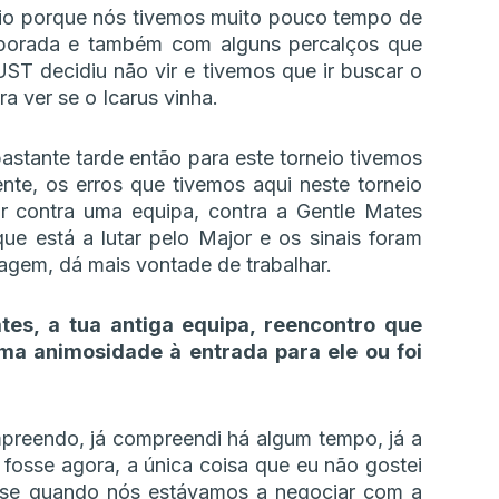
neio porque nós tivemos muito pouco tempo de
mporada e também com alguns percalços que
T decidiu não vir e tivemos que ir buscar o
a ver se o Icarus vinha.
stante tarde então para este torneio tivemos
te, os erros que tivemos aqui neste torneio
r contra uma equipa, contra a Gentle Mates
ue está a lutar pelo Major e os sinais foram
agem, dá mais vontade de trabalhar.
es, a tua antiga equipa, reencontro que
uma animosidade à entrada para ele ou foi
preendo, já compreendi há algum tempo, já a
fosse agora, a única coisa que eu não gostei
tese quando nós estávamos a negociar com a