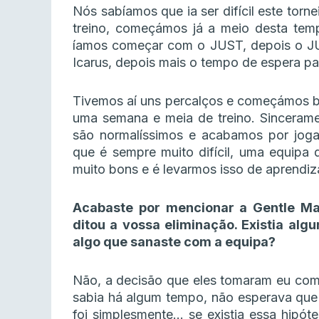
Nós sabíamos que ia ser difícil este tor
treino, começámos já a meio desta te
íamos começar com o JUST, depois o JUS
Icarus, depois mais o tempo de espera par
Tivemos aí uns percalços e começámos ba
uma semana e meia de treino. Sinceramen
são normalíssimos e acabamos por joga
que é sempre muito difícil, uma equipa q
muito bons e é levarmos isso de aprendiz
Acabaste por mencionar a Gentle Mat
ditou a vossa eliminação. Existia alg
algo que sanaste com a equipa?
Não, a decisão que eles tomaram eu com
sabia há algum tempo, não esperava que 
foi simplesmente… se existia essa hipó