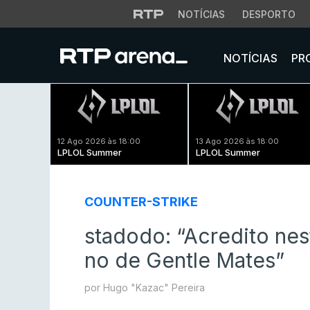
NOTÍCIAS
DESPORTO
NOTÍCIAS
PR
12 Ago 2026 às 18:00
13 Ago 2026 às 18:00
LPLOL Summer
LPLOL Summer
COUNTER-STRIKE
stadodo: “Acredito nes
no de Gentle Mates”
por Hugo "Kazac" Pereira