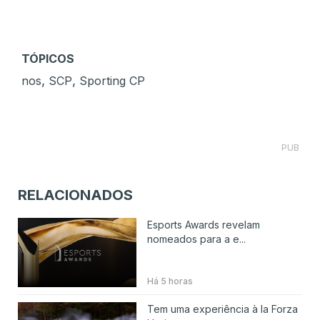
TÓPICOS
,
,
nos
SCP
Sporting CP
PUB
RELACIONADOS
Esports Awards revelam
nomeados para a e...
Há 5 horas
Tem uma experiência à la Forza