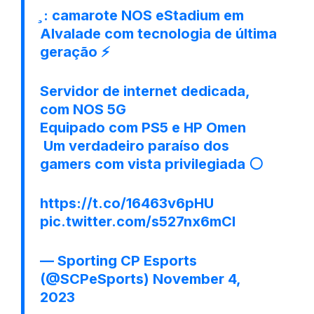
̧ : camarote NOS eStadium em
Alvalade com tecnologia de última
geração ️⚡
Servidor de internet dedicada,
com NOS 5G
Equipado com PS5 e HP Omen
️ Um verdadeiro paraíso dos
gamers com vista privilegiada ⚪
https://t.co/16463v6pHU
pic.twitter.com/s527nx6mCl
— Sporting CP Esports
(@SCPeSports)
November 4,
2023