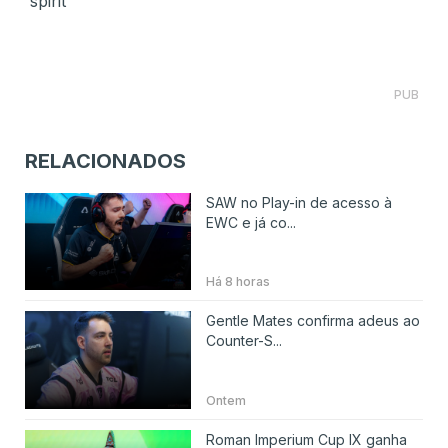
spirit
PUB
RELACIONADOS
SAW no Play-in de acesso à
EWC e já co...
Há 8 horas
Gentle Mates confirma adeus ao
Counter-S...
Ontem
Roman Imperium Cup IX ganha