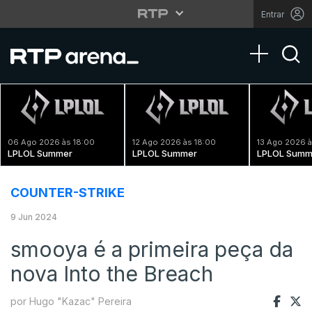
Entrar
Toggle na
06 Ago 2026 às 18:00
12 Ago 2026 às 18:00
13 Ago 2026 à
LPLOL Summer
LPLOL Summer
LPLOL Summ
COUNTER-STRIKE
9 Jun 2024
smooya é a primeira peça da
nova Into the Breach
por Hugo "Kazac" Pereira