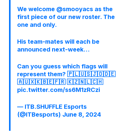
We welcome
@smooyacs
as the
first piece of our new roster. The
one and only.
His team-mates will each be
announced next-week…
Can you guess which flags will
represent them? 🇵🇱🇺🇸🇯🇴🇩🇪
🇦🇺🇽🇰🇧🇪🇫🇷 🇰🇿🇳🇱🇨🇭
pic.twitter.com/ss6M1zRCzi
— ITB.SHUFFLE Esports
(@ITBesports)
June 8, 2024