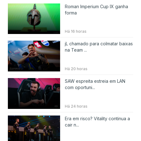
Roman Imperium Cup IX ganha
forma
Há 16 horas
jL chamado para colmatar baixas
na Team ...
Há 20 horas
SAW espreita estreia em LAN
com oportuni...
Há 24 horas
Era em risco? Vitality continua a
cair n...