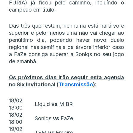
FURIA) já ficou pelo caminho, incluíndo o
campeão em título.
Das três que restam, nenhuma está na árvore
superior e pelo menos uma não vai chegar ao
penúltimo dia, podendo haver novo duelo
regional nas semifinais da árvore inferior caso
a FaZe consiga superar a Soniqs no seu jogo
de amanhã.
Os próximos dias irão seguir esta agenda
no Six Invitational (
Transmissão
):
18/02
Liquid
vs
MIBR
13:00
18/02
Soniqs
vs
FaZe
18:00
19/02
TSM
vs
Empire