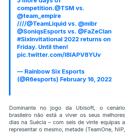
3 more days of
competition.
@TSM
vs.
@team_empire
////
@TeamLiquid
vs.
@mibr
@SoniqsEsports
vs.
@FaZeClan
#SixInvitational
2022 returns on
Friday. Until then!
pic.twitter.com/l8IAPV8YUv
— Rainbow Six Esports
(@R6esports)
February 16, 2022
Dominante no jogo da Ubisoft, o cenário
brasileiro não está a viver os seus melhores
dias na Suécia – com seis de vinte equipas a
representar o mesmo, metade (TeamOne, NIP,