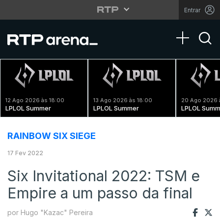
Entrar
Toggle na
12 Ago 2026 às 18:00
13 Ago 2026 às 18:00
20 Ago 2026 
LPLOL Summer
LPLOL Summer
LPLOL Summ
RAINBOW SIX SIEGE
17 Fev 2022
Six Invitational 2022: TSM e
Empire a um passo da final
por Hugo "Kazac" Pereira