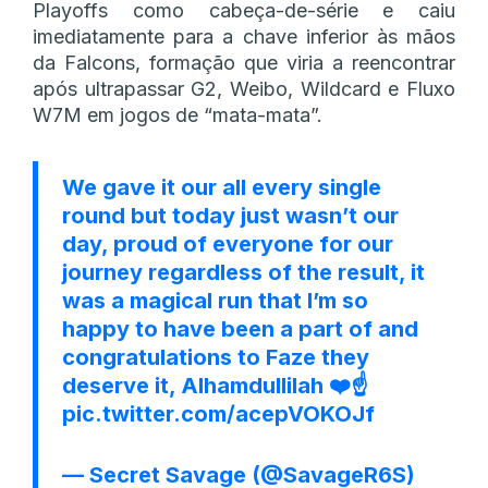
Playoffs como cabeça-de-série e caiu
imediatamente para a chave inferior às mãos
da Falcons, formação que viria a reencontrar
após ultrapassar G2, Weibo, Wildcard e Fluxo
W7M em jogos de “mata-mata”.
We gave it our all every single
round but today just wasn’t our
day, proud of everyone for our
journey regardless of the result, it
was a magical run that I’m so
happy to have been a part of and
congratulations to Faze they
deserve it, Alhamdullilah ❤️☝️
pic.twitter.com/acepVOKOJf
— Secret Savage (@SavageR6S)