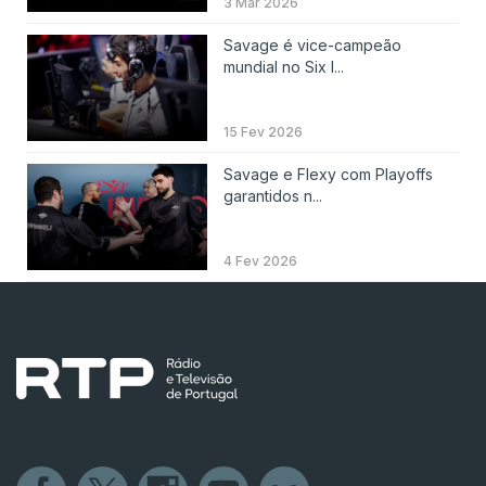
3 Mar 2026
Savage é vice-campeão
mundial no Six I...
15 Fev 2026
Savage e Flexy com Playoffs
garantidos n...
4 Fev 2026