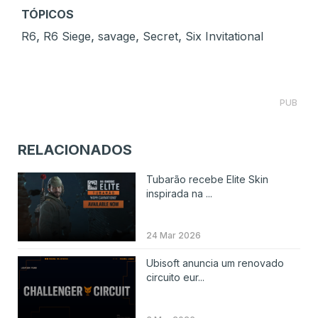
TÓPICOS
,
,
,
,
R6
R6 Siege
savage
Secret
Six Invitational
PUB
RELACIONADOS
Tubarão recebe Elite Skin
inspirada na ...
24 Mar 2026
Ubisoft anuncia um renovado
circuito eur...