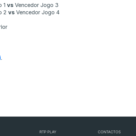
o 1
vs
Vencedor Jogo 3
o 2
vs
Vencedor Jogo 4
rior
i
.
RTP PLAY
CONTACTOS