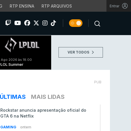
G
RTP ENSINA
RTP ARQUIVOS
Entrar
VER TODOS
 Ago 2026 às 18:00
PLOL Summer
PUB
ÚLTIMAS
MAIS LIDAS
Rockstar anuncia apresentação oficial do
GTA 6 na Netflix
GAMING
ontem