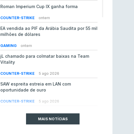
Roman Imperium Cup IX ganha forma
COUNTER-STRIKE
ontem
EA vendida ao PIF da Arábia Saudita por 55 mil
milhões de dólares
GAMING
ontem
jL chamado para colmatar baixas na Team
Vitality
COUNTER-STRIKE
5 ago 2026
SAW espreita estreia em LAN com
oportunidade de ouro
COUNTER-STRIKE
5 ago 2026
Era em risco? Vitality continua a cair no VRS
do Counter-Strike 2
MAIS NOTÍCIAS
COUNTER-STRIKE
5 ago 2026