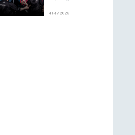
Betclic renova parceria com a RTP Arena para
a época 2026/27
4 Fev 2026
RTP ARENA
23 jul 2026
BLAST Bounty S2 na RTP Arena: Regressa o
melhor Counter-Strike
COUNTER-STRIKE
18 jul 2026
Wuant assina “The One”: O novo hino oficial
da LPLOL
LEAGUE OF LEGENDS
16 jul 2026
Roman Imperium Cup VIII abre inscrições com
SAW e Luminosity na lista
COUNTER-STRIKE
16 jul 2026