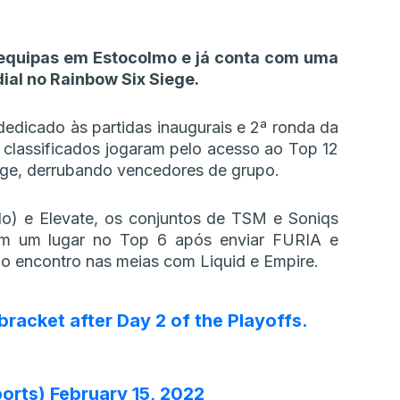
to equipas em Estocolmo e já conta com uma
al no Rainbow Six Siege.
dedicado às partidas inaugurais e 2ª ronda da
s classificados jogaram pelo acesso ao Top 12
nge, derrubando vencedores de grupo.
o) e Elevate, os conjuntos de TSM e Soniqs
ram um lugar no Top 6 após enviar FURIA e
o encontro nas meias com Liquid e Empire.
racket after Day 2 of the Playoffs.
ports)
February 15, 2022