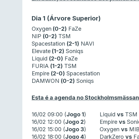
Dia 1 (Árvore Superior)
Oxygen
(0-2)
FaZe
NIP
(0-2)
TSM
Spacestation
(2-1)
NAVI
Elevate
(1-2)
Soniqs
Liquid
(2-0)
FaZe
FURIA
(1-2)
TSM
Empire
(2-0)
Spacestation
DAMWON
(0-2)
Soniqs
Esta é a agenda no Stockholmsmässan at
16/02 09:00 (
Jogo 1
)
Liquid
vs
TSM
16/02 12:00 (
Jogo 2
)
Empire
vs
Soni
16/02 15:00 (
Jogo 3
)
Oxygen
vs
MI
16/02 18:00 (
Jogo 4
)
DarkZero
vs
F