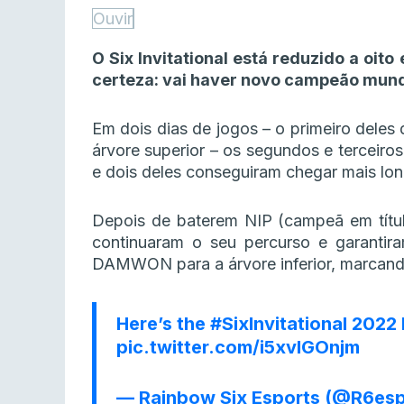
Ouvir
O Six Invitational está reduzido a oi
certeza: vai haver novo campeão mundi
Em dois dias de jogos – o primeiro deles 
árvore superior – os segundos e terceiro
e dois deles conseguiram chegar mais lo
Depois de baterem NIP (campeã em títul
continuaram o seu percurso e garanti
DAMWON para a árvore inferior, marcand
Here’s the
#SixInvitational
2022 b
pic.twitter.com/i5xvlGOnjm
— Rainbow Six Esports (@R6es