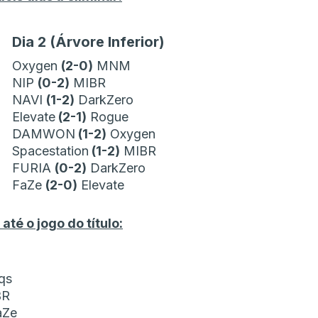
Dia 2 (Árvore Inferior)
Oxygen
(2-0)
MNM
NIP
(0-2)
MIBR
NAVI
(1-2)
DarkZero
Elevate
(2-1)
Rogue
DAMWON
(1-2)
Oxygen
Spacestation
(1-2)
MIBR
FURIA
(0-2)
DarkZero
FaZe
(2-0)
Elevate
é o jogo do título:
qs
BR
aZe