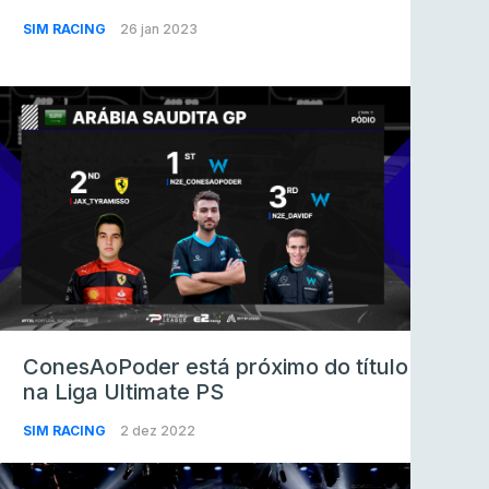
SIM RACING
26 jan 2023
ConesAoPoder está próximo do título
na Liga Ultimate PS
SIM RACING
2 dez 2022