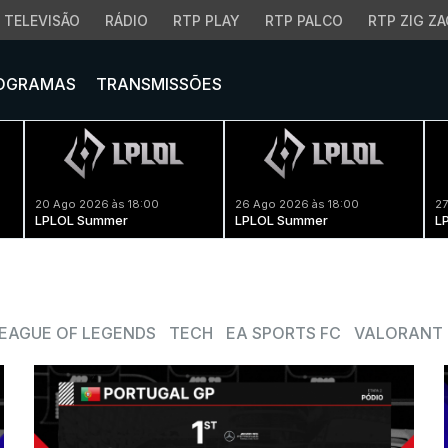
TELEVISÃO
RÁDIO
RTP PLAY
RTP PALCO
RTP ZIG ZA
OGRAMAS
TRANSMISSÕES
20 Ago 2026 às 18:00
26 Ago 2026 às 18:00
27
LPLOL Summer
LPLOL Summer
L
EAGUE OF LEGENDS
TECH
EA SPORTS FC
VALORANT