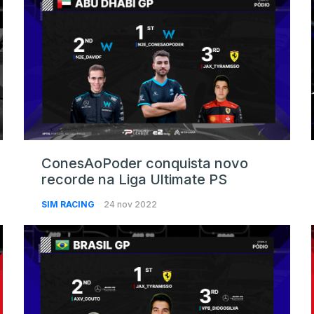
ConesAoPoder conquista novo
recorde na Liga Ultimate PS
SIM RACING
24 nov 2022