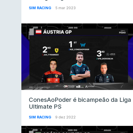
SIM RACING
5 mar 2023
ConesAoPoder é bicampeão da Liga
Ultimate PS
SIM RACING
9 dez 2022