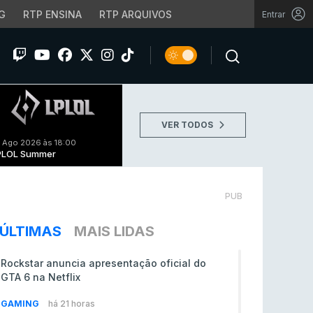
G
RTP ENSINA
RTP ARQUIVOS
Entrar
VER TODOS
 Ago 2026 às 18:00
PLOL Summer
PUB
ÚLTIMAS
MAIS LIDAS
Rockstar anuncia apresentação oficial do
GTA 6 na Netflix
GAMING
há 21 horas