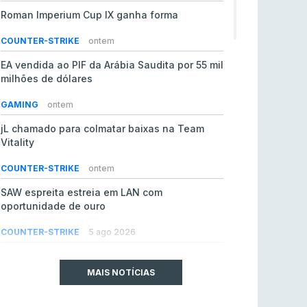
Roman Imperium Cup IX ganha forma
COUNTER-STRIKE
ontem
EA vendida ao PIF da Arábia Saudita por 55 mil
milhões de dólares
GAMING
ontem
jL chamado para colmatar baixas na Team
Vitality
COUNTER-STRIKE
ontem
SAW espreita estreia em LAN com
oportunidade de ouro
COUNTER-STRIKE
5 ago 2026
Era em risco? Vitality continua a cair no VRS
do Counter-Strike 2
MAIS NOTÍCIAS
COUNTER-STRIKE
5 ago 2026