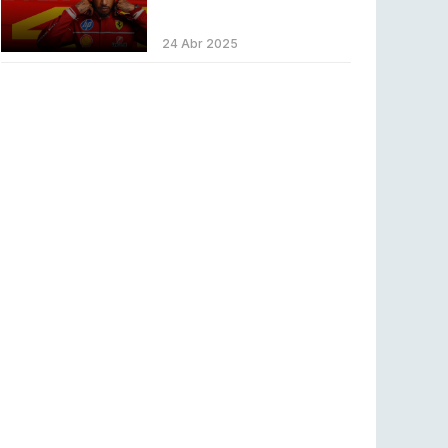
Betclic renova parceria com a RTP Arena para
a época 2026/27
24 Abr 2025
RTP ARENA
23 jul 2026
BLAST Bounty S2 na RTP Arena: Regressa o
melhor Counter-Strike
COUNTER-STRIKE
18 jul 2026
Wuant assina “The One”: O novo hino oficial
da LPLOL
LEAGUE OF LEGENDS
16 jul 2026
Roman Imperium Cup VIII abre inscrições com
SAW e Luminosity na lista
COUNTER-STRIKE
16 jul 2026