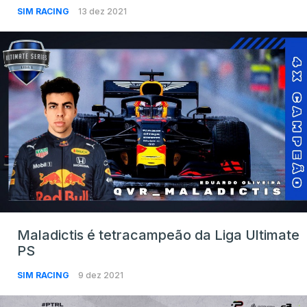
SIM RACING
13 dez 2021
Maladictis é tetracampeão da Liga Ultimate
PS
SIM RACING
9 dez 2021