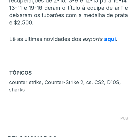
recuperações de 2-10, 3-9 e 12-15 para 16-14,
13-11 e 19-16 deram o título à equipa de arT e
deixaram os tubarões com a medalha de prata
e $2,500.
Lê as últimas novidades dos
esports
aqui
.
TÓPICOS
,
,
,
,
,
counter strike
Counter-Strike 2
cs
CS2
D10S
sharks
PUB