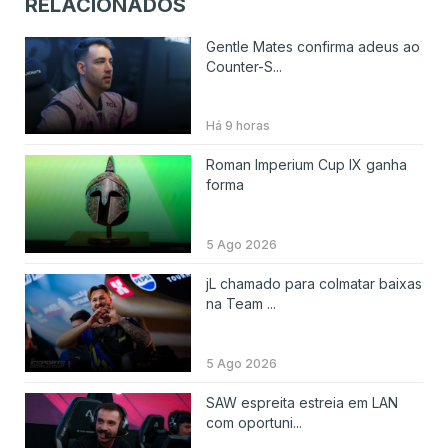
RELACIONADOS
Gentle Mates confirma adeus ao
Counter-S...
Há 9 horas
Roman Imperium Cup IX ganha
forma
5 Ago 2026
jL chamado para colmatar baixas
na Team ...
5 Ago 2026
SAW espreita estreia em LAN
com oportuni...