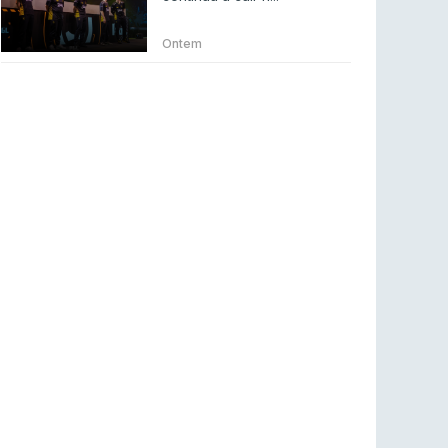
Betclic renova parceria com a RTP Arena para
a época 2026/27
Ontem
RTP ARENA
23 jul 2026
BLAST Bounty S2 na RTP Arena: Regressa o
melhor Counter-Strike
COUNTER-STRIKE
18 jul 2026
Wuant assina “The One”: O novo hino oficial
da LPLOL
LEAGUE OF LEGENDS
16 jul 2026
Roman Imperium Cup VIII abre inscrições com
SAW e Luminosity na lista
COUNTER-STRIKE
16 jul 2026