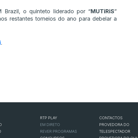
razil, o quinteto liderado por “
MUTiRiS
”
nos restantes torneios do ano para debelar a
i
.
RTP PLAY
CONTACTOS
O
EM DIRETO
PROVEDORA DO
O
REVER PROGRAMAS
TELESPECTADOR