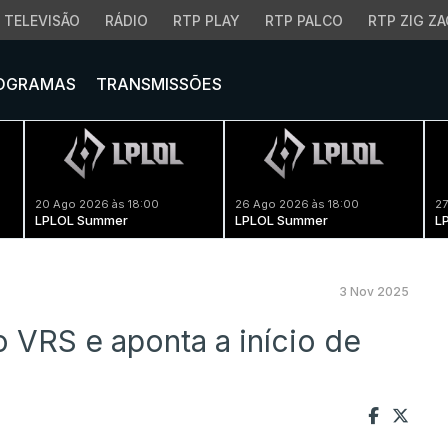
TELEVISÃO
RÁDIO
RTP PLAY
RTP PALCO
RTP ZIG ZA
OGRAMAS
TRANSMISSÕES
20 Ago 2026 às 18:00
26 Ago 2026 às 18:00
27
LPLOL Summer
LPLOL Summer
L
3 Nov 2025
 VRS e aponta a início de