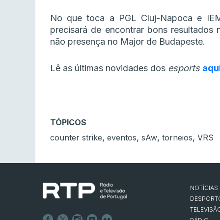
No que toca a PGL Cluj-Napoca e IEM B
precisará de encontrar bons resultados 
não presença no Major de Budapeste.
Lê as últimas novidades dos
esports
aqu
TÓPICOS
,
,
,
,
counter strike
eventos
sAw
torneios
VRS
NOTÍCIAS
DESPORT
TELEVISÃ