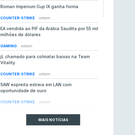
Roman Imperium Cup IX ganha forma
COUNTER-STRIKE
ontem
EA vendida ao PIF da Arábia Saudita por 55 mil
milhões de dólares
GAMING
ontem
jL chamado para colmatar baixas na Team
Vitality
COUNTER-STRIKE
ontem
SAW espreita estreia em LAN com
oportunidade de ouro
COUNTER-STRIKE
ontem
Era em risco? Vitality continua a cair no VRS
do Counter-Strike 2
MAIS NOTÍCIAS
COUNTER-STRIKE
ontem