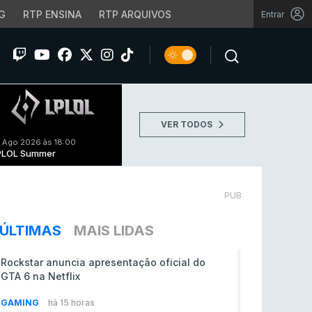
G
RTP ENSINA
RTP ARQUIVOS
Entrar
VER TODOS
 Ago 2026 às 18:00
PLOL Summer
PUB
ÚLTIMAS
MAIS LIDAS
Rockstar anuncia apresentação oficial do
GTA 6 na Netflix
GAMING
há 15 horas