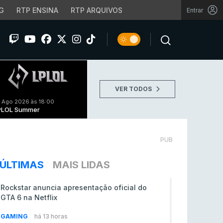
G
RTP ENSINA
RTP ARQUIVOS
Entrar
VER TODOS
 Ago 2026 às 18:00
PLOL Summer
PUB
ÚLTIMAS
MAIS LIDAS
Rockstar anuncia apresentação oficial do
GTA 6 na Netflix
GAMING
há 13 horas