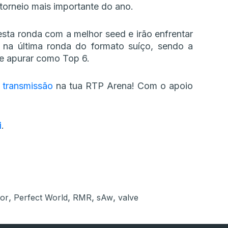
 torneio mais importante do ano.
sta ronda com a melhor seed e irão enfrentar
na última ronda do formato suíço, sendo a
se apurar como Top 6.
m
transmissão
na tua RTP Arena! Com o apoio
i
.
,
,
,
,
or
Perfect World
RMR
sAw
valve