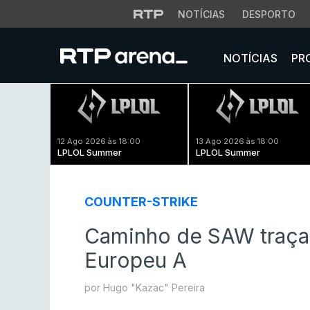
NOTÍCIAS
DESPORTO
NOTÍCIAS
PR
12 Ago 2026 às 18:00
13 Ago 2026 às 18:00
LPLOL Summer
LPLOL Summer
COUNTER-STRIKE
Caminho de SAW traçad
Europeu A
por Hugo "Kazac" Pereira