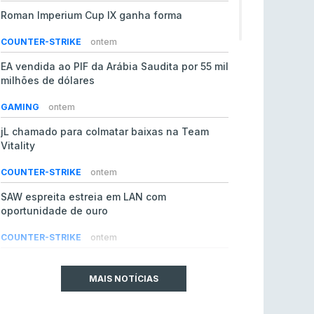
Roman Imperium Cup IX ganha forma
COUNTER-STRIKE
ontem
EA vendida ao PIF da Arábia Saudita por 55 mil
milhões de dólares
GAMING
ontem
jL chamado para colmatar baixas na Team
Vitality
COUNTER-STRIKE
ontem
SAW espreita estreia em LAN com
oportunidade de ouro
COUNTER-STRIKE
ontem
Era em risco? Vitality continua a cair no VRS
do Counter-Strike 2
MAIS NOTÍCIAS
COUNTER-STRIKE
ontem