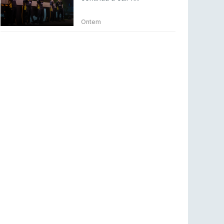
Betclic renova parceria com a RTP Arena para
a época 2026/27
Ontem
RTP ARENA
23 jul 2026
BLAST Bounty S2 na RTP Arena: Regressa o
melhor Counter-Strike
COUNTER-STRIKE
18 jul 2026
Wuant assina “The One”: O novo hino oficial
da LPLOL
LEAGUE OF LEGENDS
16 jul 2026
Roman Imperium Cup VIII abre inscrições com
SAW e Luminosity na lista
COUNTER-STRIKE
16 jul 2026