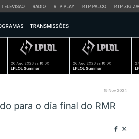
TELEVISÃO
RÁDIO
RTP PLAY
RTP PALCO
RTP ZIG ZA
OGRAMAS
TRANSMISSÕES
20 Ago 2026 às 18:00
26 Ago 2026 às 18:00
27
LPLOL Summer
LPLOL Summer
L
19 Nov 2024
o para o dia final do RMR