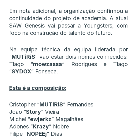
Em nota adicional, a organização confirmou a
continuidade do projeto de academia. A atual
SAW Genesis vai passar a Youngsters, com
foco na construção do talento do futuro.
Na equipa técnica da equipa liderada por
“
MUTiRiS
” vão estar dois nomes conhecidos:
Tiago “
mowzassa
” Rodrigues e Tiago
“
SYDOX
” Fonseca.
Esta é a composição:
Cristopher “
MUTiRiS
” Fernandes
João “
Story
” Vieira
Michel “
ewjerkz
” Magalhães
Adones “
Krazy
” Nobre
Filipe “
NOPEEj
” Dias