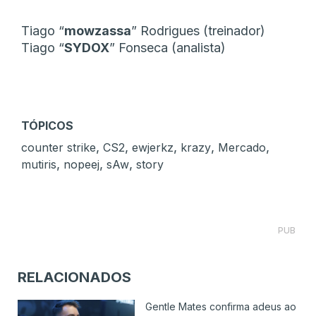
Tiago “
mowzassa
” Rodrigues (treinador)
Tiago “
SYDOX
” Fonseca (analista)
TÓPICOS
,
,
,
,
,
counter strike
CS2
ewjerkz
krazy
Mercado
,
,
,
mutiris
nopeej
sAw
story
PUB
RELACIONADOS
Gentle Mates confirma adeus ao