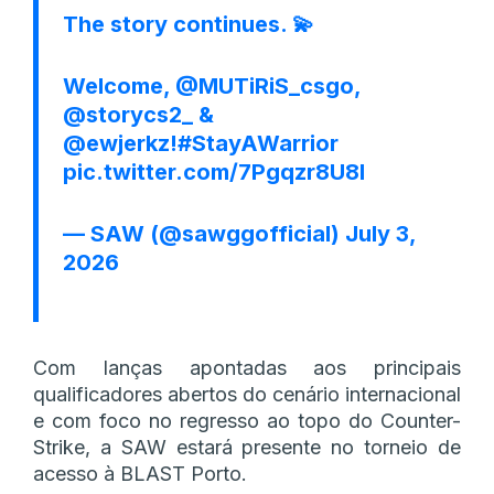
The story continues. 💫
Welcome,
@MUTiRiS_csgo
,
@storycs2_
&
@ewjerkz
!
#StayAWarrior
pic.twitter.com/7Pgqzr8U8l
— SAW (@sawggofficial)
July 3,
2026
Com lanças apontadas aos principais
qualificadores abertos do cenário internacional
e com foco no regresso ao topo do Counter-
Strike, a SAW estará presente no torneio de
acesso à BLAST Porto.