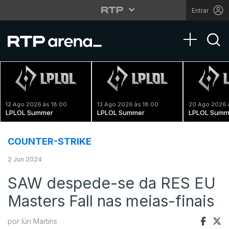
Entrar
Toggle na
12 Ago 2026 às 18:00
13 Ago 2026 às 18:00
20 Ago 2026 
LPLOL Summer
LPLOL Summer
LPLOL Summ
COUNTER-STRIKE
2 Jun 2024
SAW despede-se da RES EU
Masters Fall nas meias-finais
por Iúri Martins