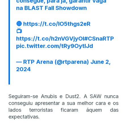
consegue, para já, garantir vaga
na BLAST Fall Showdown
🔴
https://t.co/lO5thgs2eR
📺
https://t.co/h2nVGVjyOI
#CSnaRTP
pic.twitter.com/tRy9OytIJd
— RTP Arena (@rtparena)
June 2,
2024
Seguiram-se Anubis e Dust2. A SAW nunca
conseguiu apresentar a sua melhor cara e os
lados terroristas ficaram áquem das
expectativas.