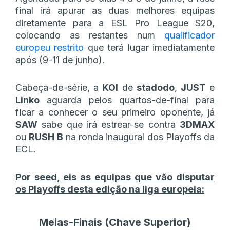
final irá apurar as duas melhores equipas
diretamente para a ESL Pro League S20,
colocando as restantes num
qualificador
europeu restrito
que terá lugar imediatamente
após (9-11 de junho).
Cabeça-de-série, a
KOI
de
stadodo
,
JUST
e
Linko
aguarda pelos quartos-de-final para
ficar a conhecer o seu primeiro oponente, já
SAW
sabe que irá estrear-se contra
3DMAX
ou
RUSH B
na ronda inaugural dos Playoffs da
ECL.
Por seed, eis as equipas que vão disputar
os Playoffs desta edição na liga europeia:
Meias-Finais (Chave Superior)