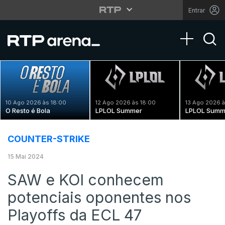
Entrar
Toggle na
10 Ago 2026 às 18:00
12 Ago 2026 às 18:00
13 Ago 2026 à
O Resto é Bola
LPLOL Summer
LPLOL Summ
COUNTER-STRIKE
15 Mai 2024
SAW e KOI conhecem
potenciais oponentes nos
Playoffs da ECL 47