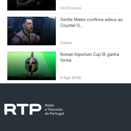
Há 23 horas
Gentle Mates confirma adeus ao
Counter-S...
Ontem
Roman Imperium Cup IX ganha
forma
5 Ago 2026