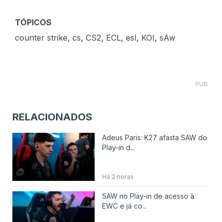
TÓPICOS
,
,
,
,
,
,
counter strike
cs
CS2
ECL
esl
KOI
sAw
PUB
RELACIONADOS
Adeus Paris: K27 afasta SAW do
Play-in d...
Há 2 horas
SAW no Play-in de acesso à
EWC e já co...