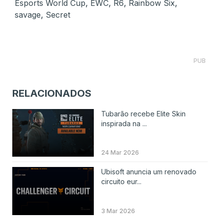
,
,
,
,
Esports World Cup
EWC
R6
Rainbow Six
,
savage
Secret
PUB
RELACIONADOS
Tubarão recebe Elite Skin
inspirada na ...
24 Mar 2026
Ubisoft anuncia um renovado
circuito eur...
3 Mar 2026