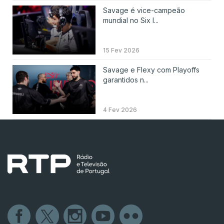
Savage é vice-campeão
mundial no Six I...
15 Fev 2026
Savage e Flexy com Playoffs
garantidos n...
4 Fev 2026