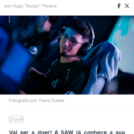
por Hugo "Kazac" Pereira
Fotografia por: Diana Duarte
Ouvir
Vai ser a doer! A SAW já conhece a sua