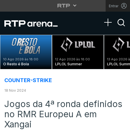
Entrar
Toggle na
10 Ago 2026 às 18:00
12 Ago 2026 às 18:00
13 Ago 2026 à
O Resto é Bola
LPLOL Summer
LPLOL Summ
COUNTER-STRIKE
18 Nov 2024
Jogos da 4ª ronda definidos
no RMR Europeu A em
Xangai