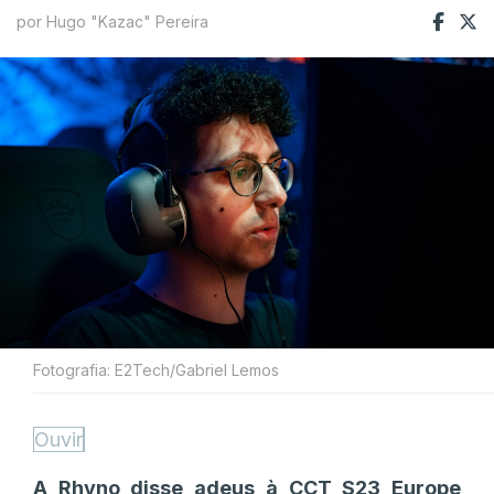
por Hugo "Kazac" Pereira
Fotografia: E2Tech/Gabriel Lemos
Ouvir
A Rhyno disse adeus à CCT S23 Europe