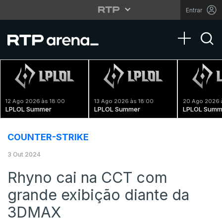
Entrar
Toggle na
12 Ago 2026 às 18:00
13 Ago 2026 às 18:00
20 Ago 2026 
LPLOL Summer
LPLOL Summer
LPLOL Summ
COUNTER-STRIKE
3 Out 2024
Rhyno cai na CCT com
grande exibição diante da
3DMAX