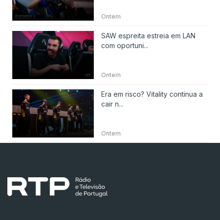
Ontem
SAW espreita estreia em LAN
com oportuni...
Ontem
Era em risco? Vitality continua a
cair n...
Ontem