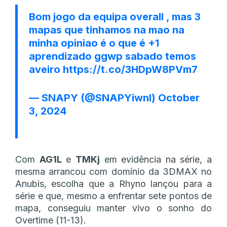
Bom jogo da equipa overall , mas 3
mapas que tinhamos na mao na
minha opiniao é o que é +1
aprendizado ggwp sabado temos
aveiro
https://t.co/3HDpW8PVm7
— SNAPY (@SNAPYiwnl)
October
3, 2024
Com
AG1L
e
TMKj
em evidência na série, a
mesma arrancou com domínio da 3DMAX no
Anubis, escolha que a Rhyno lançou para a
série e que, mesmo a enfrentar sete pontos de
mapa, conseguiu manter vivo o sonho do
Overtime (11-13).