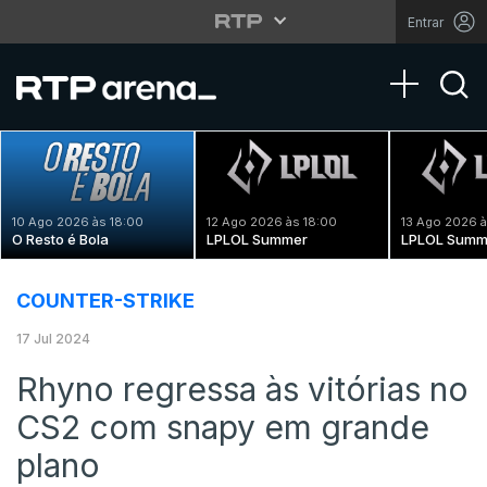
Entrar
Toggle na
10 Ago 2026 às 18:00
12 Ago 2026 às 18:00
13 Ago 2026 à
O Resto é Bola
LPLOL Summer
LPLOL Summ
COUNTER-STRIKE
17 Jul 2024
Rhyno regressa às vitórias no
CS2 com snapy em grande
plano