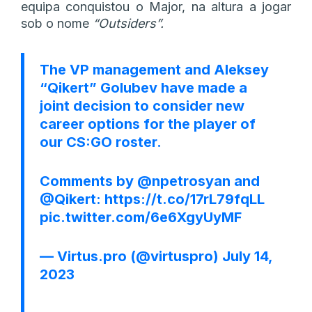
equipa conquistou o Major, na altura a jogar
sob o nome
“Outsiders”.
The VP management and Aleksey
“Qikert” Golubev have made a
joint decision to consider new
career options for the player of
our CS:GO roster.
Comments by
@npetrosyan
and
@Qikert
:
https://t.co/17rL79fqLL
pic.twitter.com/6e6XgyUyMF
— Virtus.pro (@virtuspro)
July 14,
2023