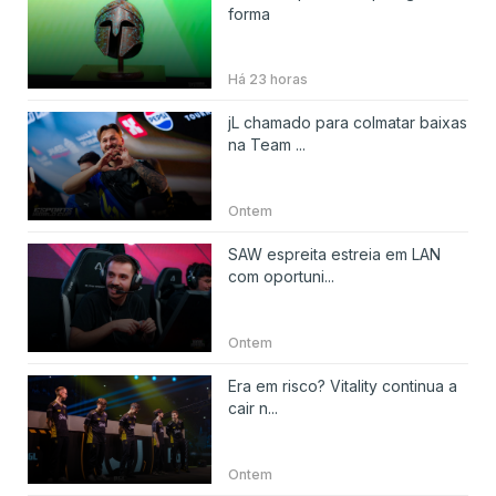
forma
Há 23 horas
jL chamado para colmatar baixas
na Team ...
Ontem
SAW espreita estreia em LAN
com oportuni...
Ontem
Era em risco? Vitality continua a
cair n...
Ontem