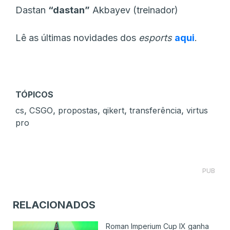
Dastan
“dastan”
Akbayev (treinador)
Lê as últimas novidades dos
esports
aqui
.
TÓPICOS
,
,
,
,
,
cs
CSGO
propostas
qikert
transferência
virtus
pro
PUB
RELACIONADOS
Roman Imperium Cup IX ganha