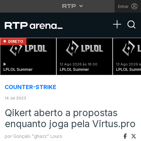
Entrar
Toggle na
DIRETO
12 Ago 2026 às 18:00
13 Ago 2026 à
LPLOL Summer
LPLOL Summer
LPLOL Summ
COUNTER-STRIKE
14 Jul 2023
Qikert aberto a propostas
enquanto joga pela Virtus.pro
por Gonçalo "ghazz" Louro