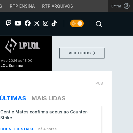
G
RTP ENSINA
RTP ARQUIVOS
Entrar
VER TODOS
 Ago 2026 às 18:00
PLOL Summer
PUB
ÚLTIMAS
MAIS LIDAS
Gentle Mates confirma adeus ao Counter-
Strike
COUNTER-STRIKE
há 4 horas