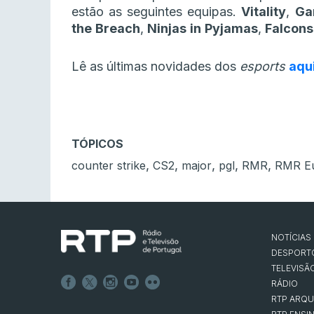
estão as seguintes equipas.
Vitality
,
Ga
the
Breach
,
Ninjas
in
Pyjamas
,
Falcons
Lê as últimas novidades dos
esports
aqu
TÓPICOS
,
,
,
,
,
counter strike
CS2
major
pgl
RMR
RMR E
NOTÍCIAS
DESPORT
TELEVISÃ
RÁDIO
RTP ARQU