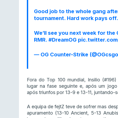
Good job to the whole gang after
tournament. Hard work pays off
We’ll see you next week for the 
RMR.
#DreamOG
pic.twitter.co
— OG Counter-Strike (@OGcsg
Fora do Top 100 mundial, Insilio (#196)
lugar na fase seguinte e, após um jogo
após triunfos por 13-9 e 13-11, juntando-s
A equipa de fejtZ teve de sofrer mas de
apuramento (13-10 Ancient, 5-13 Anubis,