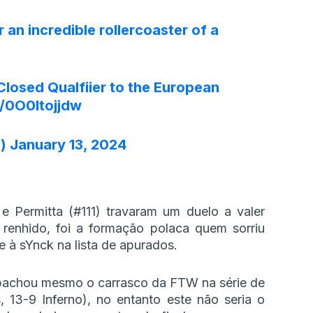
 an incredible rollercoaster of a
.
Closed Qualfiier to the European
m/0O0Itojjdw
o)
January 13, 2024
 e Permitta (#111) travaram um duelo a valer
 renhido, foi a formação polaca quem sorriu
e à sYnck na lista de apurados.
spachou mesmo o carrasco da FTW na série de
 13-9 Inferno), no entanto este não seria o