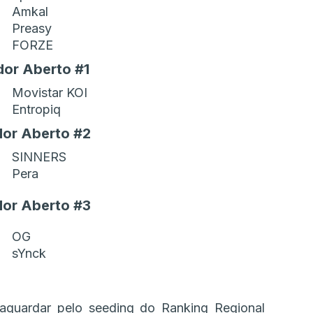
Amkal
Preasy
FORZE
dor Aberto #1
Movistar KOI
Entropiq
dor Aberto #2
SINNERS
Pera
dor Aberto #3
OG
sYnck
guardar pelo seeding do Ranking Regional