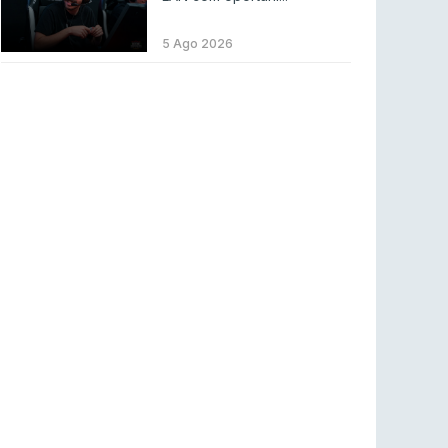
LEAGUE OF LEGENDS
3 ago 2026
MOUZ surpreende Spirit para vencer BLAST
5 Ago 2026
Bounty
COUNTER-STRIKE
2 ago 2026
Setembro recheado de LANs em Portugal
COUNTER-STRIKE
1 ago 2026
Betclic renova parceria com a RTP Arena para
a época 2026/27
RTP ARENA
23 jul 2026
BLAST Bounty S2 na RTP Arena: Regressa o
melhor Counter-Strike
COUNTER-STRIKE
18 jul 2026