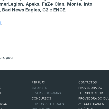
merLegion
,
Apeks
,
FaZe
Clan
,
Monte
,
Into
,
Bad
News
Eagles
,
G2
e
ENCE
.
i
.
uropeu
RTP PLAY
CONTACTOS
O
EM DIRETO
PROVEDORA DO
O
REVER PROGRAMAS
TELESPECTADOR
CONCURSOS
PROVEDORA DO OUV
IVOS
PERGUNTAS FREQUENTES
ACESSIBILIDADES