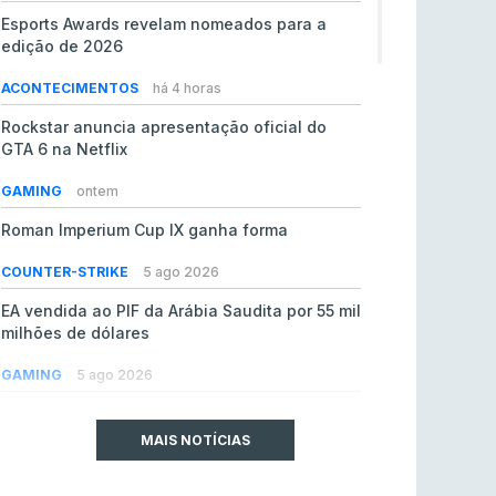
Esports Awards revelam nomeados para a
edição de 2026
ACONTECIMENTOS
há 4 horas
Rockstar anuncia apresentação oficial do
GTA 6 na Netflix
GAMING
ontem
Roman Imperium Cup IX ganha forma
COUNTER-STRIKE
5 ago 2026
EA vendida ao PIF da Arábia Saudita por 55 mil
milhões de dólares
GAMING
5 ago 2026
jL chamado para colmatar baixas na Team
Vitality
MAIS NOTÍCIAS
COUNTER-STRIKE
5 ago 2026