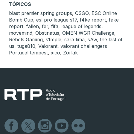
TÓPICOS
blast premier spring groups
,
CSGO
,
ESC Online
Bomb Cup
,
esl pro league s17
,
f4ke report
,
fake
report
,
fallen
,
fer
,
fifa
,
league of legends
,
movemind
,
Obstinatus
,
OMEN WGR Challenge
,
Rebels Gaming
,
s1mple
,
sara lima
,
sAw
,
the last of
us
,
tuga810
,
Valorant
,
valorant challengers
Portugal tempest
,
xico
,
Zorlak