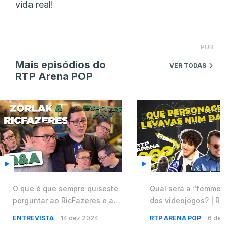
vida real!
PUB
Mais episódios do
VER TODAS
RTP Arena POP
O que é que sempre quiseste
Qual será a “femme f
perguntar ao ‪RicFazeres‬ e ao
dos videojogos? | RT
‪Zorlak? | ROG Xmas Day
ENTREVISTA
14 dez 2024
RTP ARENA POP
6 dez