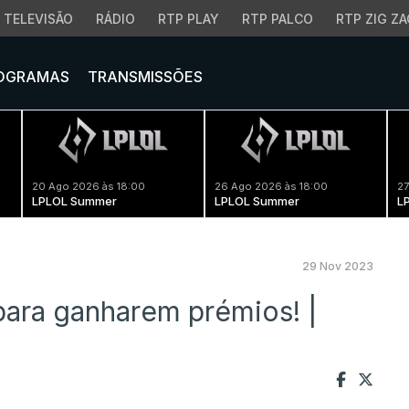
TELEVISÃO
RÁDIO
RTP PLAY
RTP PALCO
RTP ZIG ZA
OGRAMAS
TRANSMISSÕES
20 Ago 2026 às 18:00
26 Ago 2026 às 18:00
27
LPLOL Summer
LPLOL Summer
L
29 Nov 2023
para ganharem prémios! |