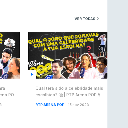
SAW espreita estreia em LAN com
oportunidade de ouro
VER TODAS
COUNTER-STRIKE
5 ago 2026
Era em risco? Vitality continua a cair no VRS
do Counter-Strike 2
COUNTER-STRIKE
5 ago 2026
Riot Games simplifica regras para torneios
comunitários de League of Legends
LEAGUE OF LEGENDS
4 ago 2026
Twitch e Amazon planeiam usar transmissões
ara
Qual terá sido a celebridade mais
para treinar IA
rena POP
escolhida? 🤔 | RTP Arena POP 🎙️
ENTRETENIMENTO
3 ago 2026
3
RTP ARENA POP
15 nov 2023
Códigos para ícones clássicos gratuitos no
League of Legends [agosto 2026]