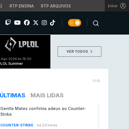
G
RTP ENSINA
RTP ARQUIVOS
Entrar
VER TODOS
 Ago 2026 às 18:00
PLOL Summer
PUB
ÚLTIMAS
MAIS LIDAS
Gentle Mates confirma adeus ao Counter-
Strike
COUNTER-STRIKE
há 23 horas