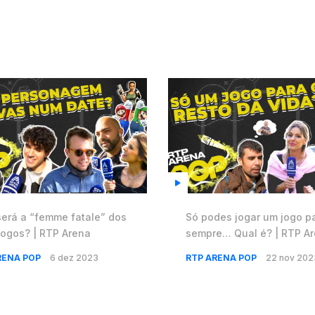
será a “femme fatale” dos
Só podes jogar um jogo p
jogos? | RTP Arena
sempre… Qual é? | RTP A
🎙️
RENA POP
6 dez 2023
RTP ARENA POP
22 nov 202