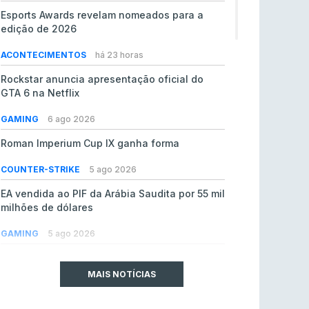
Esports Awards revelam nomeados para a
edição de 2026
ACONTECIMENTOS
há 23 horas
Rockstar anuncia apresentação oficial do
GTA 6 na Netflix
GAMING
6 ago 2026
Roman Imperium Cup IX ganha forma
COUNTER-STRIKE
5 ago 2026
EA vendida ao PIF da Arábia Saudita por 55 mil
milhões de dólares
GAMING
5 ago 2026
jL chamado para colmatar baixas na Team
Vitality
MAIS NOTÍCIAS
COUNTER-STRIKE
5 ago 2026