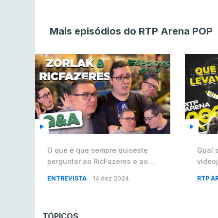
Mais episódios do RTP Arena POP
O que é que sempre quiseste
Qual 
perguntar ao ‪RicFazeres‬ e ao
video
‪Zorlak? | ROG Xmas Day
ENTREVISTA
14 dez 2024
RTP A
TÓPICOS