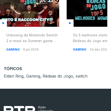
Unboxing da Nintendo Switch
Os 5 melhores momen
2 e react ao Summer game
Rédeas do Jogo em 2
Fest 🤠 🎮 Rédeas do Jogo
GAMING
9 jun 2025
GAMING
24 dez 2024
#30
TÓPICOS
Elden Ring
,
Gaming
,
Rédeas do Jogo
,
switch