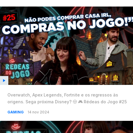
Overwatch, Apex Legends, Fortnite e os regressos às
origens. Sega próxima Disney? 🤠 🎮 Rédeas do Jogo #25
GAMING
14 nov 2024