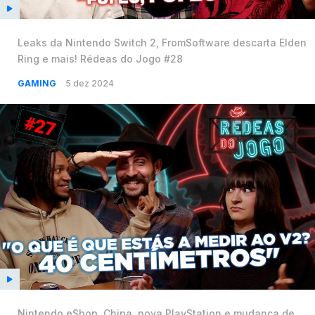
Leaks da Nintendo Switch 2, FromSoftware descarta Elden
Ring e mais! Rédeas do Jogo #28
GAMING
5 dez 2024
Nintendo eShop, China, nova PlayStation e mudança de