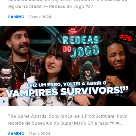
regras na Steam 👀 Rédeas do Jogo #27
GAMING
28 nov 2024
The Game Awards, Sony lança-se à FromSoftware, novo
recorde de Speedrun no Super Mario 64 e mais!🤠 🎮
Rédeas do Jogo #26
GAMING
21 nov 2024