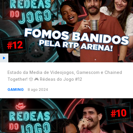
Estado da Media de Videojogos, Gamescom e Chained
Together! 🤠 🎮 Rédeas do Jogo #12
GAMING
8 ago 2024