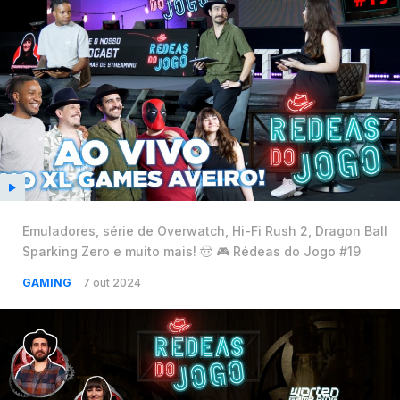
Emuladores, série de Overwatch, Hi-Fi Rush 2, Dragon Ball
Sparking Zero e muito mais! 🤠 🎮 Rédeas do Jogo #19
GAMING
7 out 2024