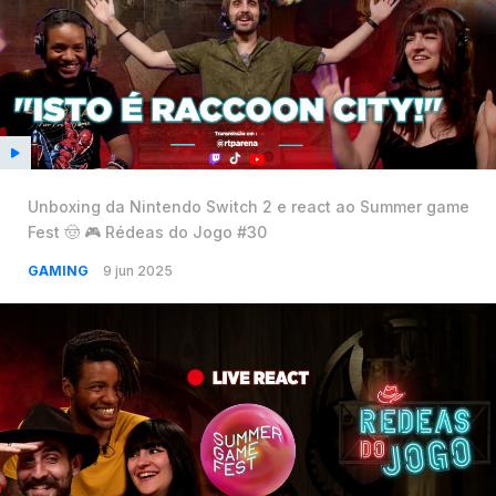
Unboxing da Nintendo Switch 2 e react ao Summer game
Fest 🤠 🎮 Rédeas do Jogo #30
GAMING
9 jun 2025