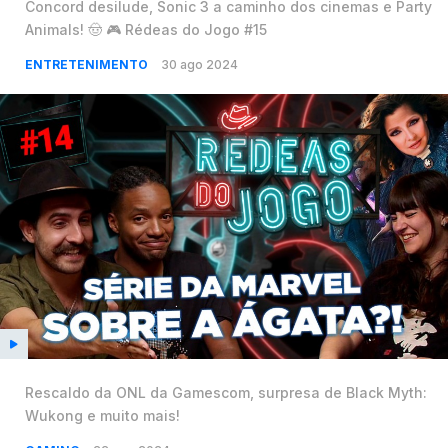
Concord desilude, Sonic 3 a caminho dos cinemas e Party
Animals! 🤠 🎮 Rédeas do Jogo #15
ENTRETENIMENTO
30 ago 2024
Rescaldo da ONL da Gamescom, surpresa de Black Myth:
Wukong e muito mais!