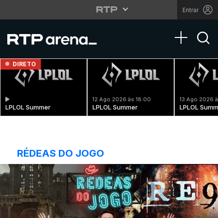
Entrar
Toggle na
DIRETO
12 Ago 2026 às 18:00
13 Ago 2026 à
LPLOL Summer
LPLOL Summer
LPLOL Summ
RÉDEAS DO JOGO