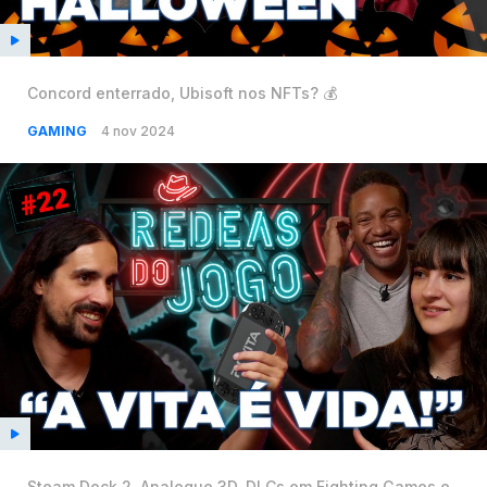
Concord enterrado, Ubisoft nos NFTs? 💰
GAMING
4 nov 2024
Steam Deck 2, Analogue 3D, DLCs em Fighting Games e