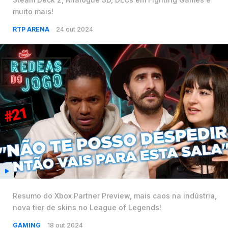
muito mais!
RTP ARENA
24 out 2024
Resumo do Xbox Partner Preview, mais caos na indústria,
nova tier de skins no League of Legends!
GAMING
18 out 2024