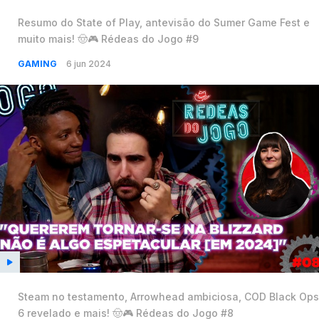
Resumo do State of Play, antevisão do Sumer Game Fest e
muito mais! 🤠🎮 Rédeas do Jogo #9
GAMING
6 jun 2024
Steam no testamento, Arrowhead ambiciosa, COD Black Ops
6 revelado e mais! 🤠🎮 Rédeas do Jogo #8