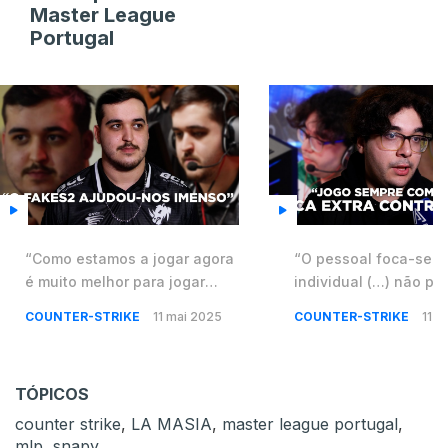
Master League
Portugal
“Como estamos a jogar agora
“O pessoal foca-se m
é muito melhor para jogar
individual (…) não p
internacionalmente” –
que é um jogo coletiv
COUNTER-STRIKE
11 mai 2025
COUNTER-STRIKE
11 m
P3R3IIRA
snowiee
TÓPICOS
counter strike
,
LA MASIA
,
master league portugal
,
mlp
,
snapy