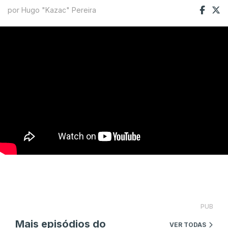
por Hugo "Kazac" Pereira
PUB
Mais episódios do
VER TODAS