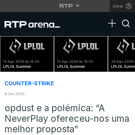
Entrar
Toggle na
12 Ago 2026 às 18:00
13 Ago 2026 às 18:00
20 Ago 2026 
LPLOL Summer
LPLOL Summer
LPLOL Summ
COUNTER-STRIKE
8 Out 2024
opdust e a polémica: “A
NeverPlay ofereceu-nos uma
melhor proposta”