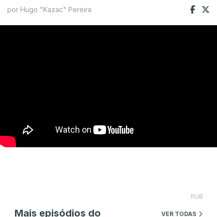
por Hugo "Kazac" Pereira
PUB
Mais episódios do
VER TODAS