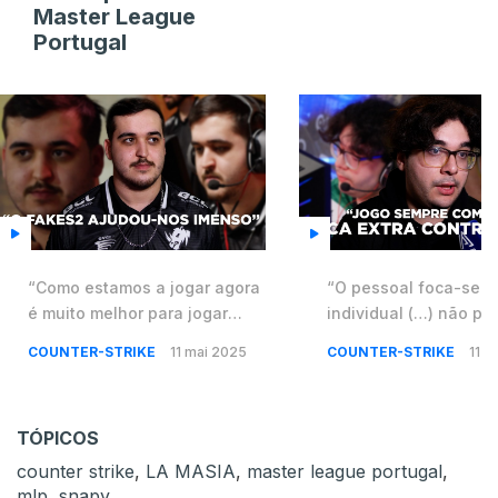
Master League
Portugal
“Como estamos a jogar agora
“O pessoal foca-se m
é muito melhor para jogar
individual (…) não p
internacionalmente” –
que é um jogo coletiv
COUNTER-STRIKE
11 mai 2025
COUNTER-STRIKE
11 m
P3R3IIRA
snowiee
TÓPICOS
counter strike
,
LA MASIA
,
master league portugal
,
mlp
,
snapy