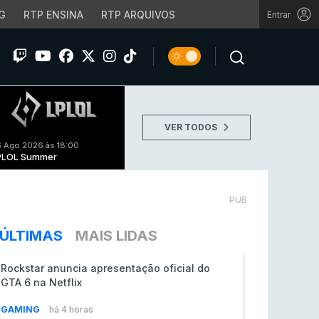
G
RTP ENSINA
RTP ARQUIVOS
Entrar
VER TODOS
 Ago 2026 às 18:00
PLOL Summer
PUB
ÚLTIMAS
MAIS LIDAS
Rockstar anuncia apresentação oficial do
GTA 6 na Netflix
GAMING
há 4 horas