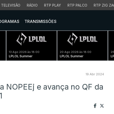
TELEVISÃO
RÁDIO
RTP PLAY
RTP PALCO
RTP ZIG ZA
OGRAMAS
TRANSMISSÕES
13 Ago 2026 às 18:00
20 Ago 2026 às 18:00
26
LPLOL Summer
LPLOL Summer
L
19 Abr 2024
e a NOPEEj e avança no QF da
1