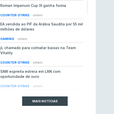
Roman Imperium Cup IX ganha forma
COUNTER-STRIKE
ontem
EA vendida ao PIF da Arábia Saudita por 55 mil
milhões de dólares
GAMING
ontem
jL chamado para colmatar baixas na Team
Vitality
COUNTER-STRIKE
ontem
SAW espreita estreia em LAN com
oportunidade de ouro
COUNTER-STRIKE
ontem
Era em risco? Vitality continua a cair no VRS
do Counter-Strike 2
MAIS NOTÍCIAS
COUNTER-STRIKE
ontem