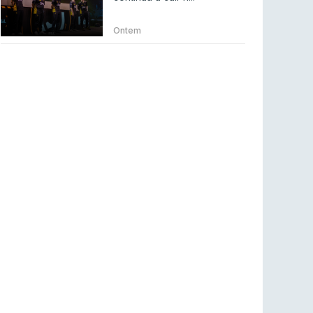
Betclic renova parceria com a RTP Arena para
a época 2026/27
Ontem
RTP ARENA
23 jul 2026
BLAST Bounty S2 na RTP Arena: Regressa o
melhor Counter-Strike
COUNTER-STRIKE
18 jul 2026
Wuant assina “The One”: O novo hino oficial
da LPLOL
LEAGUE OF LEGENDS
16 jul 2026
Roman Imperium Cup VIII abre inscrições com
SAW e Luminosity na lista
COUNTER-STRIKE
16 jul 2026