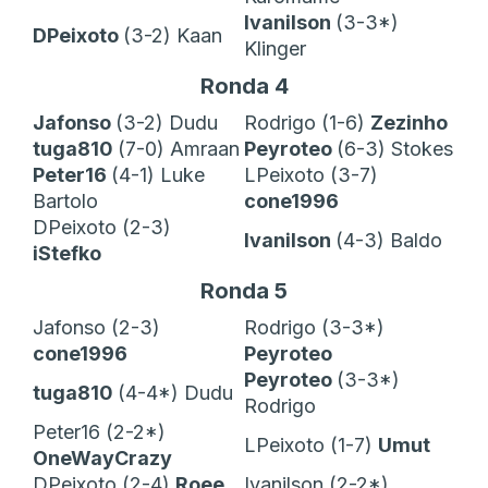
Ivanilson
(3-3*)
DPeixoto
(3-2) Kaan
Klinger
Ronda 4
Jafonso
(3-2) Dudu
Rodrigo (1-6)
Zezinho
tuga810
(7-0) Amraan
Peyroteo
(6-3) Stokes
Peter16
(4-1) Luke
LPeixoto (3-7)
Bartolo
cone1996
DPeixoto (2-3)
Ivanilson
(4-3) Baldo
iStefko
Ronda 5
Jafonso (2-3)
Rodrigo (3-3*)
cone1996
Peyroteo
Peyroteo
(3-3*)
tuga810
(4-4*) Dudu
Rodrigo
Peter16 (2-2*)
LPeixoto (1-7)
Umut
OneWayCrazy
DPeixoto (2-4)
Roee
Ivanilson (2-2*)