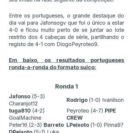
Entre os portugueses, o grande destaque do
dia vai para Jafonsogv que foi o único a estar
4-0 e ficou muito perto de se juntar ao lote
restrito dos 4 cabeças de série, partilhando o
registo de 4-1 com DiogoPeyroteo9.
Em baixo, os resultados portugueses
ronda-a-ronda do formato suíço:
Ronda 1
Jafonso
(5-3)
Rodrigo
(1-0) Ivanilson
Charanjot12
tuga810
(4-2)
Peyroteo (4-7)
PIPE
GoalMachine
CREW
Peter16 (2-3)
Barreto
LPeixoto
(1-0) Pinna97
DPeixoto
(5-1) Luke