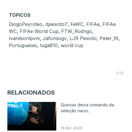
TÓPICOS
,
,
,
,
DiogoPeyroteo
dpeixoto7
FeWC
FIFAe
FIFAe
,
,
,
WC
FIFAe World Cup
FTW_Rodrigo
,
,
,
,
Ivanilsonlpvm
Jafonsogv
LJR Peixoto
Peter_16
,
,
Portugueses
tuga810
world cup
PUB
RELACIONADOS
Quinzas deixa comando da
seleção nacio...
16 Abr 2026