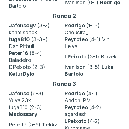
Ivanilson (0-1)
Rodrigo
Bartolo
Ronda 2
Jafonsogv
(3-2)
Rodrigo
(1-1*)
karimisback
Chousita_
tuga810
(3-3*)
Peyroteo
(4-1) Vini
DaniPitbull
Leiva
Peter16
(8-4)
LPeixoto
(3-1) Blazek
Baladeiro
DPeixoto (2-3)
Ivanilson (3-5)
Luke
KeturDylo
Bartolo
Ronda 3
Jafonso
(6-3)
Rodrigo
(4-1)
Yuval23x
AndoniiPM
tuga810 (2-3)
Peyroteo
(4-2)
Msdossary
agardash
LPeixoto
(4-2)
Peter16 (5-6)
Tekkz
Kuromame