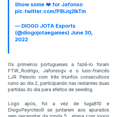
Show some ❤️ for Jafonso
pic.twitter.com/P8IJq2lkTm
— DIOGO JOTA Esports
(@diogojotaegames)
June 30,
2022
Os primeiros portugueses a fazê-lo foram
FTW_Rodrigo, Jafonsogv e o luso-francês
LJR Peixoto com três triunfos consecutivos
rumo ao dia 2, participando nas restantes duas
partidas do dia para efeitos de seeding.
Logo após, foi a vez de tuga810 e
DiogoPeyroteo9 se juntarem aos apurados
sem necessitar da ronda 5 , etapa com jogos