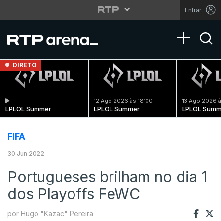
Entrar
Toggle na
DIRETO
12 Ago 2026 às 18:00
13 Ago 2026 à
LPLOL Summer
LPLOL Summer
LPLOL Summ
FIFA
30 Jun 2022
Portugueses brilham no dia 1
dos Playoffs FeWC
por Hugo "Kazac" Pereira