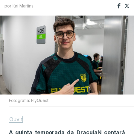
por Iúri Martins
Fotografia: FlyQuest
Ouvir
A quinta temporada da DraculaN contará