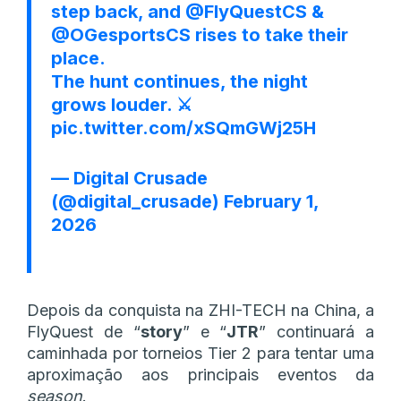
step back, and
@FlyQuestCS
&
@OGesportsCS
rises to take their
place.
The hunt continues, the night
grows louder. ⚔️
pic.twitter.com/xSQmGWj25H
— Digital Crusade
(@digital_crusade)
February 1,
2026
Depois da conquista na ZHI-TECH na China, a
FlyQuest de “
story
” e “
JTR
” continuará a
caminhada por torneios Tier 2 para tentar uma
aproximação aos principais eventos da
season
.