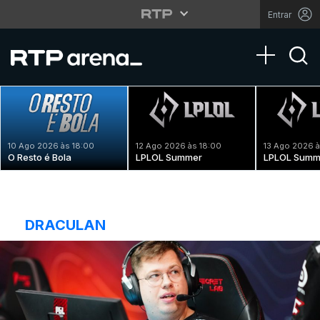
Entrar
Toggle na
10 Ago 2026 às 18:00
12 Ago 2026 às 18:00
13 Ago 2026 à
O Resto é Bola
LPLOL Summer
LPLOL Summ
DRACULAN