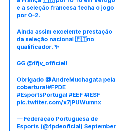
e a seleção francesa fecha o jogo
por 0-2.
Ainda assim excelente prestação
da seleção nacional 🇵🇹no
qualificador. ✨
GG
@ffjv_officiel
!
Obrigado
@AndreMuchagata
pela
cobertura!
#FPDE
#EsportsPortugal
#EEF
#IESF
pic.twitter.com/x7jPUWumnx
— Federação Portuguesa de
Esports (@fpdeoficial)
September