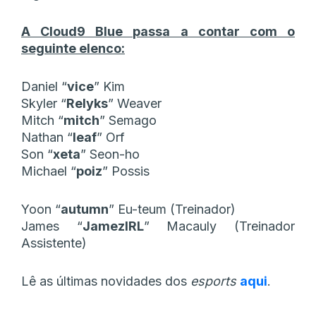
A Cloud9 Blue passa a contar com o
seguinte elenco:
Daniel “
vice
” Kim
Skyler “
Relyks
” Weaver
Mitch “
mitch
” Semago
Nathan “
leaf
” Orf
Son “
xeta
” Seon-ho
Michael “
poiz
” Possis
Yoon “
autumn
” Eu-teum (Treinador)
James “
JamezIRL
” Macauly (Treinador
Assistente)
Lê as últimas novidades dos
esports
aqui
.