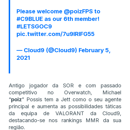
Please welcome
@poizFPS
to
#C9BLUE
as our 6th member!
#LETSGOC9
pic.twitter.com/7u9lRlFG55
— Cloud9 (@Cloud9)
February 5,
2021
Antigo jogador da SOR e com passado
competitivo no Overwatch, Michael
“
poiz
” Possis tem a Jett como o seu agente
principal e aumenta as possibilidades táticas
da equipa de VALORANT da Cloud9,
destacando-se nos rankings MMR da sua
região.