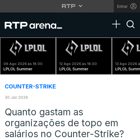
Entrar
Toggle na
06 Ago 2026 às 18:00
12 Ago 2026 às 18:00
13 Ago 2026 à
LPLOL Summer
LPLOL Summer
LPLOL Summ
COUNTER-STRIKE
30 Jan 2026
Quanto gastam as
organizações de topo em
salários no Counter-Strike?