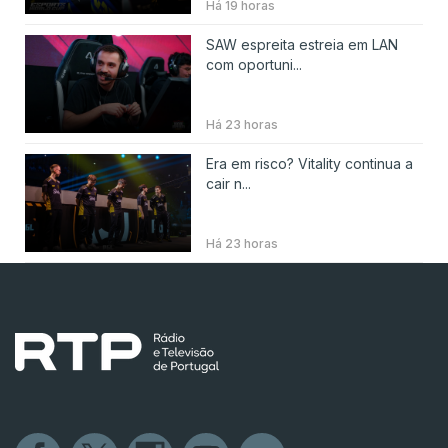
Há 19 horas
SAW espreita estreia em LAN
com oportuni...
Há 23 horas
Era em risco? Vitality continua a
cair n...
Há 23 horas