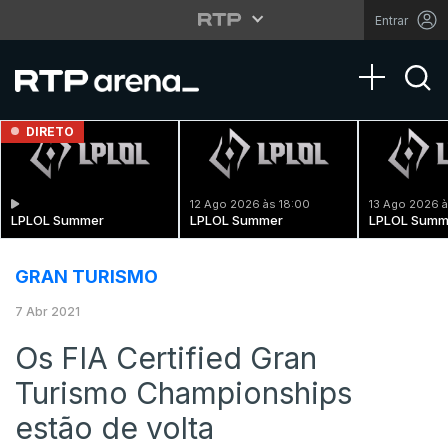
Entrar
Toggle na
DIRETO
12 Ago 2026 às 18:00
13 Ago 2026 à
LPLOL Summer
LPLOL Summer
LPLOL Summ
GRAN TURISMO
7 Abr 2021
Os FIA Certified Gran
Turismo Championships
estão de volta