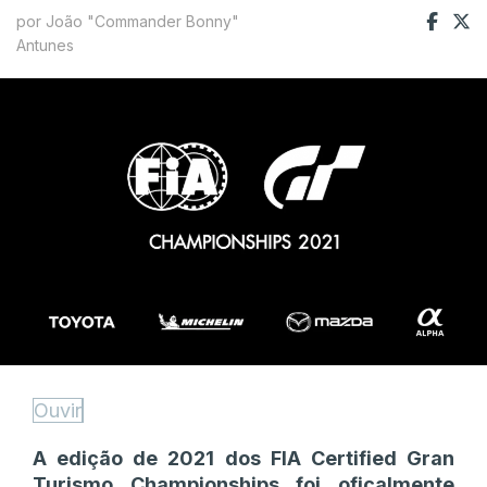
por João "Commander Bonny"
Antunes
Ouvir
A edição de 2021 dos FIA Certified Gran
Turismo Championships foi oficalmente