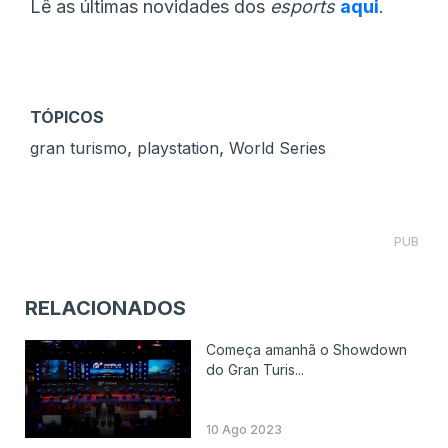
Lê as últimas novidades dos
esports
aqui
.
TÓPICOS
,
,
gran turismo
playstation
World Series
PUB
RELACIONADOS
Começa amanhã o Showdown
do Gran Turis...
10 Ago 2023