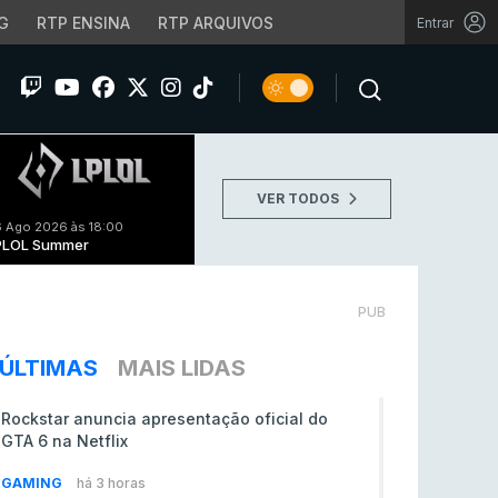
G
RTP ENSINA
RTP ARQUIVOS
Entrar
VER TODOS
 Ago 2026 às 18:00
PLOL Summer
PUB
ÚLTIMAS
MAIS LIDAS
Rockstar anuncia apresentação oficial do
GTA 6 na Netflix
GAMING
há 3 horas