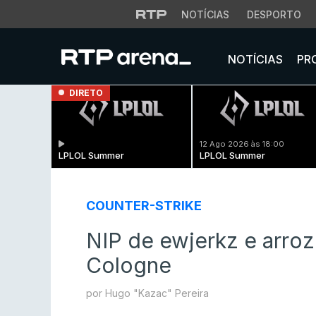
NOTÍCIAS
DESPORTO
NOTÍCIAS
PR
DIRETO
12 Ago 2026 às 18:00
LPLOL Summer
LPLOL Summer
COUNTER-STRIKE
NIP de ewjerkz e arro
Cologne
por Hugo "Kazac" Pereira