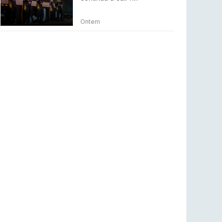
Betclic renova parceria com a RTP Arena para
a época 2026/27
Ontem
RTP ARENA
23 jul 2026
BLAST Bounty S2 na RTP Arena: Regressa o
melhor Counter-Strike
COUNTER-STRIKE
18 jul 2026
Wuant assina “The One”: O novo hino oficial
da LPLOL
LEAGUE OF LEGENDS
16 jul 2026
Roman Imperium Cup VIII abre inscrições com
SAW e Luminosity na lista
COUNTER-STRIKE
16 jul 2026