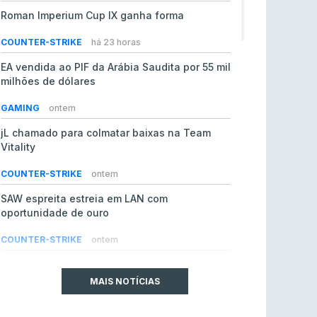
Roman Imperium Cup IX ganha forma
COUNTER-STRIKE
há 23 horas
EA vendida ao PIF da Arábia Saudita por 55 mil
milhões de dólares
GAMING
ontem
jL chamado para colmatar baixas na Team
Vitality
COUNTER-STRIKE
ontem
SAW espreita estreia em LAN com
oportunidade de ouro
COUNTER-STRIKE
ontem
Era em risco? Vitality continua a cair no VRS
do Counter-Strike 2
MAIS NOTÍCIAS
COUNTER-STRIKE
ontem