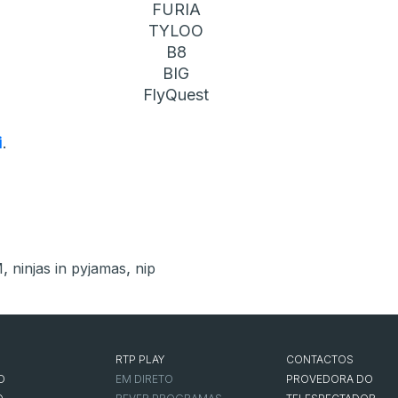
FURIA
TYLOO
B8
BIG
FlyQuest
i
.
,
,
M
ninjas in pyjamas
nip
RTP PLAY
CONTACTOS
O
EM DIRETO
PROVEDORA DO