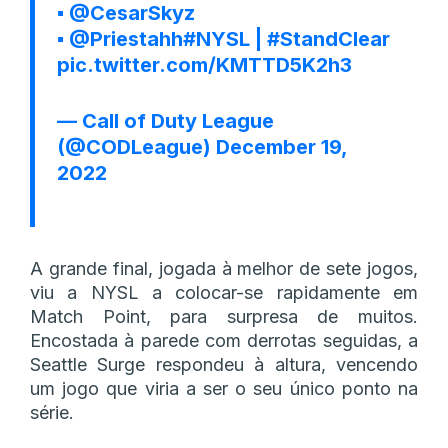
▪️
@CesarSkyz
▪️
@Priestahh
#NYSL
|
#StandClear
pic.twitter.com/KMTTD5K2h3
— Call of Duty League
(@CODLeague)
December 19,
2022
A grande final, jogada à melhor de sete jogos,
viu a NYSL a colocar-se rapidamente em
Match Point, para surpresa de muitos.
Encostada à parede com derrotas seguidas, a
Seattle Surge respondeu à altura, vencendo
um jogo que viria a ser o seu único ponto na
série.