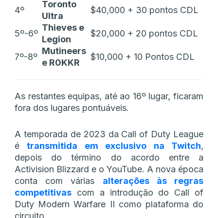
Toronto
4º
$40,000 + 30 pontos CDL
Ultra
Thieves e
5º-6º
$20,000 + 20 pontos CDL
Legion
Mutineers
7º-8º
$10,000 + 10 Pontos CDL
e R0KKR
As restantes equipas, até ao 16º lugar, ficaram
fora dos lugares pontuáveis.
A temporada de 2023 da Call of Duty League
é
transmitida em exclusivo na Twitch
,
depois do término do acordo entre a
Activision Blizzard e o YouTube. A nova época
conta com várias
alterações às regras
competitivas
com a introdução do Call of
Duty Modern Warfare II como plataforma do
circuito.