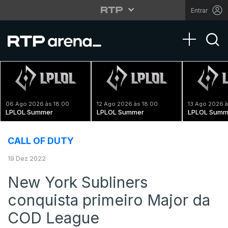
Entrar
Toggle na
06 Ago 2026 às 18:00
12 Ago 2026 às 18:00
13 Ago 2026 à
LPLOL Summer
LPLOL Summer
LPLOL Summ
CALL OF DUTY
19 Dez 2022
New York Subliners
conquista primeiro Major da
COD League