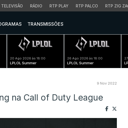
TELEVISÃO
RÁDIO
RTP PLAY
RTP PALCO
RTP ZIG ZA
OGRAMAS
TRANSMISSÕES
20 Ago 2026 às 18:00
26 Ago 2026 às 18:00
27
LPLOL Summer
LPLOL Summer
L
9 Nov 2022
ng na Call of Duty League