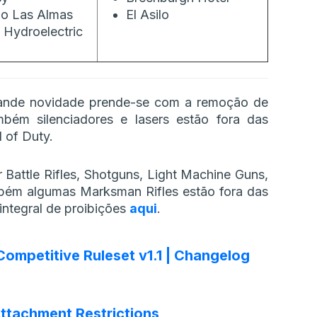
o Las Almas
El Asilo
Hydroelectric
rande novidade prende-se com a remoção de
bém silenciadores e lasers estão fora das
 of Duty.
r Battle Rifles, Shotguns, Light Machine Guns,
mbém algumas Marksman Rifles estão fora das
 integral de proibições
aqui
.
ompetitive Ruleset v1.1 | Changelog
 Attachment Restrictions