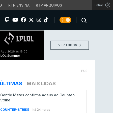
G
RTP ENSINA
RTP ARQUIVOS
Entrar
VER TODOS
 Ago 2026 às 18:00
PLOL Summer
PUB
ÚLTIMAS
MAIS LIDAS
Gentle Mates confirma adeus ao Counter-
Strike
COUNTER-STRIKE
há 24 horas