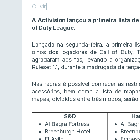
Ouvir
A Activision lançou a primeira lista 
of Duty League.
Lançada na segunda-feira, a primeira 
olhos dos jogadores de Call of Duty. 
agradaram aos fãs, levando a organizaç
Ruleset 1.1, durante a madrugada de terça-
Nas regras é possível conhecer as rest
acessórios, bem como a lista de mapas
mapas, divididos entre três modos, serão
S&D
Ha
Al Bagra Fortress
Al Bagr
Breenburgh Hotel
Breenb
El Asilo
Embas