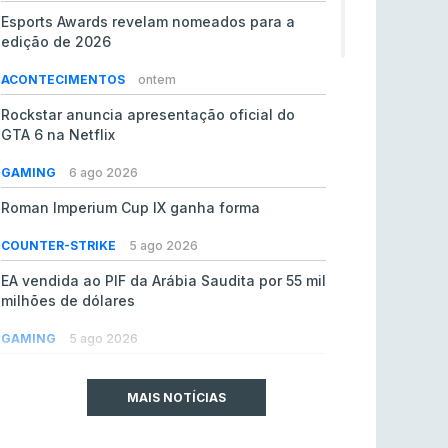
Esports Awards revelam nomeados para a
edição de 2026
ACONTECIMENTOS
ontem
Rockstar anuncia apresentação oficial do
GTA 6 na Netflix
GAMING
6 ago 2026
Roman Imperium Cup IX ganha forma
COUNTER-STRIKE
5 ago 2026
EA vendida ao PIF da Arábia Saudita por 55 mil
milhões de dólares
GAMING
5 ago 2026
jL chamado para colmatar baixas na Team
Vitality
MAIS NOTÍCIAS
COUNTER-STRIKE
5 ago 2026