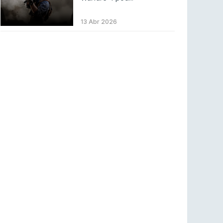
LEAGUE OF LEGENDS
3 ago 2026
MOUZ surpreende Spirit para vencer BLAST
13 Abr 2026
Bounty
COUNTER-STRIKE
2 ago 2026
Setembro recheado de LANs em Portugal
COUNTER-STRIKE
1 ago 2026
Betclic renova parceria com a RTP Arena para
a época 2026/27
RTP ARENA
23 jul 2026
BLAST Bounty S2 na RTP Arena: Regressa o
melhor Counter-Strike
COUNTER-STRIKE
18 jul 2026