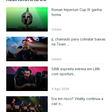
Roman Imperium Cup IX ganha
forma
Ontem
jL chamado para colmatar baixas
na Team ...
Ontem
SAW espreita estreia em LAN
com oportuni...
5 Ago 2026
Era em risco? Vitality continua a
cair n...