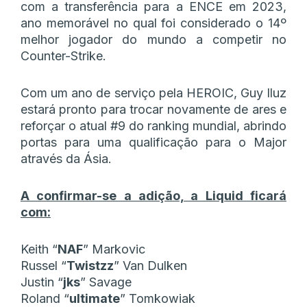
com a transferência para a ENCE em 2023,
ano memorável no qual foi considerado o 14º
melhor jogador do mundo a competir no
Counter-Strike.
Com um ano de serviço pela HEROIC, Guy Iluz
estará pronto para trocar novamente de ares e
reforçar o atual #9 do ranking mundial, abrindo
portas para uma qualificação para o Major
através da Ásia.
A confirmar-se a adição, a Liquid ficará
com:
Keith “⁠
NAF⁠
” Markovic
Russel “⁠
Twistzz⁠
” Van Dulken
Justin “⁠
jks⁠
” Savage
Roland “⁠
ultimate⁠
” Tomkowiak