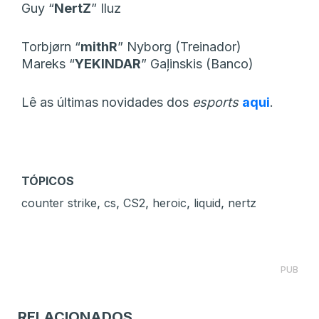
Guy “⁠
NertZ⁠
” Iluz
Torbjørn “⁠
mithR⁠
” Nyborg (Treinador)
Mareks “⁠
YEKINDAR⁠
” Gaļinskis (Banco)
Lê as últimas novidades dos
esports
aqui
.
TÓPICOS
,
,
,
,
,
counter strike
cs
CS2
heroic
liquid
nertz
PUB
RELACIONADOS